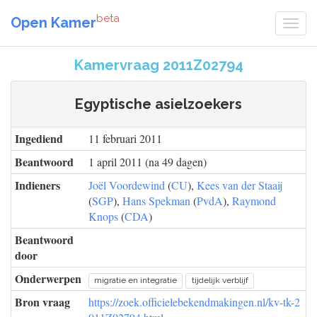
beta
Open Kamer
Kamervraag 2011Z02794
Egyptische asielzoekers
Ingediend
11 februari 2011
Beantwoord
1 april 2011 (na 49 dagen)
Indieners
Joël Voordewind
(
CU
),
Kees van der Staaij
(
SGP
),
Hans Spekman
(
PvdA
),
Raymond
Knops
(
CDA
)
Beantwoord
door
Onderwerpen
migratie en integratie
tijdelijk verblijf
Bron vraag
https://zoek.officielebekendmakingen.nl/kv-tk-2