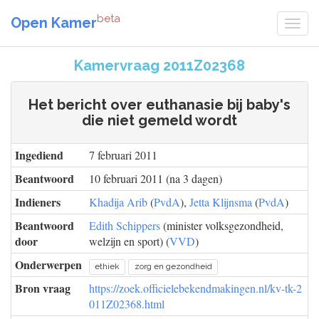
beta
Open Kamer
Kamervraag 2011Z02368
Het bericht over euthanasie bij baby's
die niet gemeld wordt
Ingediend
7 februari 2011
Beantwoord
10 februari 2011 (na 3 dagen)
Indieners
Khadija Arib
(
PvdA
),
Jetta Klijnsma
(
PvdA
)
Beantwoord
Edith Schippers
(minister volksgezondheid,
door
welzijn en sport) (
VVD
)
Onderwerpen
ethiek
zorg en gezondheid
Bron vraag
https://zoek.officielebekendmakingen.nl/kv-tk-2
011Z02368.html