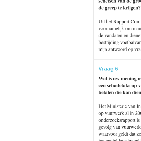
schetsen van de groe
de greep te krijgen
Uit het Rapport Commi
voornamelijk om mann
de vandalen en diene
bestrijding voetbalva
mijn antwoord op vra
Vraag 6
Wat is uw mening ov
een schadetaks op v
betalen die kan die
Het Ministerie van In
op vuurwerk al in 200
onderzoeksrapport i
gevolg van vuurwerkv
waarvoor geldt dat zo
het aantal letselgeval