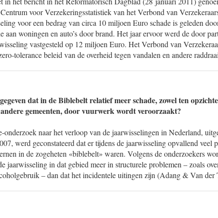
et in het bericht in het Reformatorisch Dagblad (28 januari 2011) geno
 Centrum voor Verzekeringsstatistiek van het Verbond van Verzekeraars b
eling voor een bedrag van circa 10 miljoen Euro schade is geleden door
e aan woningen en auto’s door brand. Het jaar ervoor werd de door par
rwisseling vastgesteld op 12 miljoen Euro. Het Verbond van Verzekeraar
 zero-tolerance beleid van de overheid tegen vandalen en andere raddraai
gegeven dat in de Biblebelt relatief meer schade, zowel ten opzichte
an andere gemeenten, door vuurwerk wordt veroorzaakt?
e-onderzoek naar het verloop van de jaarwisselingen in Nederland, uitg
07, werd geconstateerd dat er tijdens de jaarwisseling opvallend veel 
rnen in de zogeheten «biblebelt» waren. Volgens de onderzoekers wor
 jaarwisseling in dat gebied meer in structurele problemen – zoals overla
coholgebruik – dan dat het incidentele uitingen zijn (Adang & Van der 