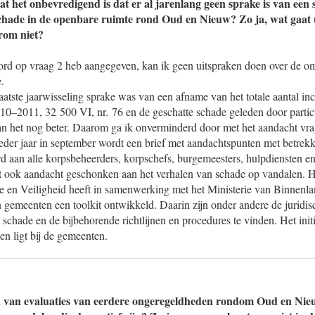
t het onbevredigend is dat er al jarenlang geen sprake is van een 
hade in de openbare ruimte rond Oud en Nieuw? Zo ja, wat gaat u 
rom niet?
oord op vraag 2 heb aangegeven, kan ik geen uitspraken doen over de 
.
aatste jaarwisseling sprake was van een afname van het totale aantal in
10–2011, 32 500 VI, nr. 76 en de geschatte schade geleden door particu
kan het nog beter. Daarom ga ik onverminderd door met het aandacht vr
eder jaar in september wordt een brief met aandachtspunten met betrekk
rd aan alle korpsbeheerders, korpschefs, burgemeesters, hulpdiensten e
dt ook aandacht geschonken aan het verhalen van schade op vandalen. 
tie en Veiligheid heeft in samenwerking met het Ministerie van Binnenl
n gemeenten een toolkit ontwikkeld. Daarin zijn onder andere de juridi
 schade en de bijbehorende richtlijnen en procedures te vinden. Het initi
en ligt bij de gemeenten.
 van evaluaties van eerdere ongeregeldheden rondom Oud en Nie