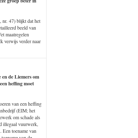
eze groep beter in
r. 47) blijkt dat het
ailleerd beeld van
Wet maatregelen
Ik verwijs verder naar
e en de Liemers om
een heffing moet
voeren van een heffing
nbedrijf (EIM; het
rwerk om schade als
 illegaal vuurwerk,
rd. Een toename van
een toename van de