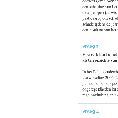
oordeel geven over h
een schatting van het
de afgelopen jaarwiss
gaat daarbij om schad
schade tijdens de jaa
een resultaat van het
Vraag 3
Hoe verklaart u het 
als ten opzichte v
In het Politieacademi
jaarwisseling 2006–20
gemeenten en dorpske
ongeregeldheden bij de
regelontduiking en al
Vraag 4