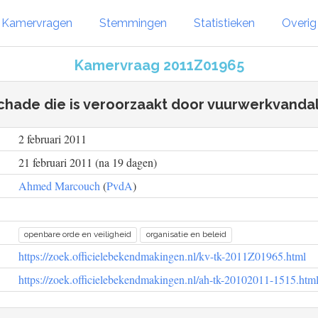
Kamervragen
Stemmingen
Statistieken
Overi
Kamervraag 2011Z01965
chade die is veroorzaakt door vuurwerkvanda
2 februari 2011
21 februari 2011 (na 19 dagen)
Ahmed Marcouch
(
PvdA
)
openbare orde en veiligheid
organisatie en beleid
https://zoek.officielebekendmakingen.nl/kv-tk-2011Z01965.html
https://zoek.officielebekendmakingen.nl/ah-tk-20102011-1515.htm