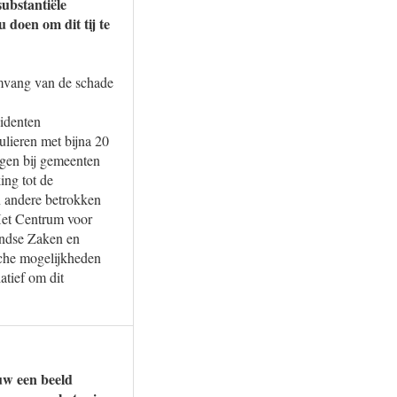
substantiële
doen om dit tij te
omvang van de schade
cidenten
lieren met bijna 20
agen bij gemeenten
ing tot de
n andere betrokken
Het Centrum voor
andse Zaken en
sche mogelijkheden
atief om dit
uw een beeld