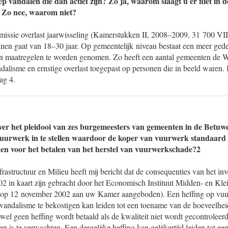
p vandalen die dan actief zijn? Zo ja, waarom slaagt u er niet in d
? Zo nee, waarom niet?
ssie overlast jaarwisseling (Kamerstukken II, 2008–2009, 31 700 VII, n
en gaat van 18–30 jaar. Op gemeentelijk niveau bestaat een meer gedet
n maatregelen te worden genomen. Zo heeft een aantal gemeenten de 
ndalisme en ernstige overlast toegepast op personen die in beeld waren. 
ag 4.
er het pleidooi van zes burgemeesters van gemeenten in de Betuw
uurwerk in te stellen waardoor de koper van vuurwerk standaard 
nen voor het betalen van het herstel van vuurwerkschade?2
frastructuur en Milieu heeft mij bericht dat de consequenties van het in
2 in kaart zijn gebracht door het Economisch Instituut Midden- en Klei
s op 12 november 2002 aan uw Kamer aangeboden). Een heffing op vuu
andalisme te bekostigen kan leiden tot een toename van de hoeveelheid
wel geen heffing wordt betaald als de kwaliteit niet wordt gecontrolee
len is te verwachten. Een dergelijke heffing kan gelijkertijd leiden tot 