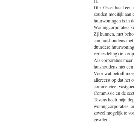
Ja.
Dhr. Ossel haalt een
zouden moeilijk aan 
huurwoningen is in de
Woningcorporaties ku
Zij kunnen, met beho
aan huishoudens met 
duurdere huurwoninge
verliesdeling) te koo
Als corporaties meer
huishoudens met een 
Voor wat betreft moge
allereerst op dat het
commercieel vastgoed
Commissie en de sect
Tevens heeft mijn dep
woningcorporaties, on
zoveel mogelijk te v
gevolgd.