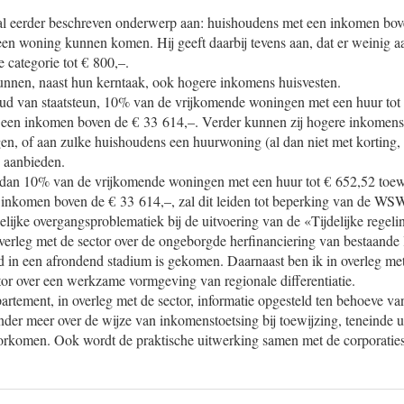
 al eerder beschreven onderwerp aan: huishoudens met een inkomen bo
een woning kunnen komen. Hij geeft daarbij tevens aan, dat er weinig 
 categorie tot € 800,–.
nnen, naast hun kerntaak, ook hogere inkomens huisvesten.
ud van staatsteun, 10% van de vrijkomende woningen met een huur tot
een inkomen boven de € 33 614,–. Verder kunnen zij hogere inkomens 
n, of aan zulke huishoudens een huurwoning (al dan niet met korting, 
p aanbieden.
 dan 10% van de vrijkomende woningen met een huur tot € 652,52 toew
inkomen boven de € 33 614,–, zal dit leiden tot beperking van de WS
lijke overgangsproblematiek bij de uitvoering van de «Tijdelijke regeli
 overleg met de sector over de ongeborgde herfinanciering van bestaande
 in een afrondend stadium is gekomen. Daarnaast ben ik in overleg me
or over een werkzame vormgeving van regionale differentiatie.
artement, in overleg met de sector, informatie opgesteld ten behoeve va
der meer over de wijze van inkomenstoetsing bij toewijzing, teneinde 
oorkomen. Ook wordt de praktische uitwerking samen met de corporatie