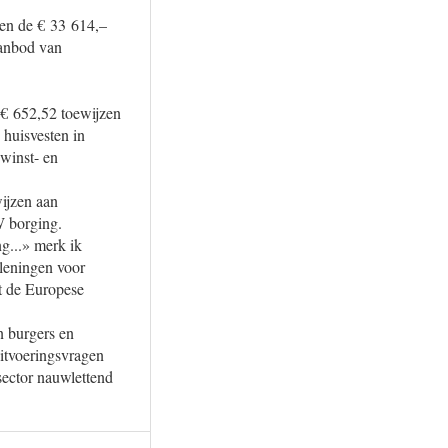
ven de € 33 614,–
aanbod van
 € 652,52 toewijzen
huisvesten in
winst- en
ijzen aan
W borging.
ng...» merk ik
 leningen voor
t de Europese
n burgers en
uitvoeringsvragen
sector nauwlettend