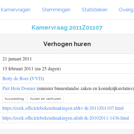
Kamervragen
Stemmingen
Statistieken
Overi
Kamervraag 2011Z01107
Verhogen huren
21 januari 2011
15 februari 2011 (na 25 dagen)
Betty de Boer
(
VVD
)
Piet Hein Donner
(minister binnenlandse zaken en koninkrijksrelaties)
huisvesting
huren en verhuren
https://zoek.officielebekendmakingen.nl/kv-tk-2011Z01107.html
https://zoek.officielebekendmakingen.nl/ah-tk-20102011-1436.html