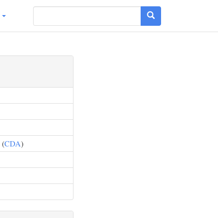
g
 (
CDA
)