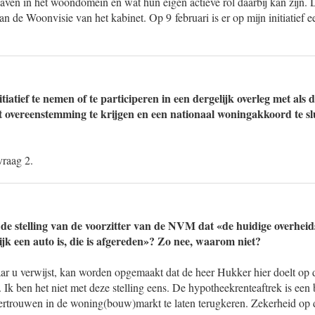
ven in het woondomein én wat hun eigen actieve rol daarbij kan zijn. D
aan de Woonvisie van het kabinet. Op 9 februari is er op mijn initiatief 
iatief te nemen of te participeren in een dergelijk overleg met als d
 overeenstemming te krijgen en een nationaal woningakkoord te sl
vraag 2.
 de stelling van de voorzitter van de NVM dat «de huidige overheid
jk een auto is, die is afgereden»? Zo nee, waarom niet?
aar u verwijst, kan worden opgemaakt dat de heer Hukker hier doelt op 
 Ik ben het niet met deze stelling eens. De hypotheekrenteaftrek is een 
rtrouwen in de woning(bouw)markt te laten terugkeren. Zekerheid op di