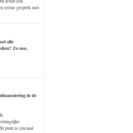
it levert een
een eerste gesprek met
oel alle
uiten? Zo nee,
sfinanciering in de
de
belangrijke
t punt is cruciaal