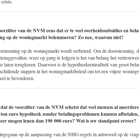
 crisis.
orzitter van de NVM eens dat er te veel overheidssubsidies en belas
ing op de woningmarkt belemmeren? Zo nee, waarom niet?
oorstroming op de woningmarkt wordt verbeterd. Om de doorstroming, di
 teruggevallen, weer op gang te krijgen is het van belang het vertrouwen
laten terugkeren. Daarvoor is de hypotheekrenteaftrek van groot belang
rschillende stappen in het woningmarktbeleid om tot een vrijere wonin
eel te bevorderen.
 dat de voorzitter van de NVM schetst dat veel mensen al meerdere
 ton euro hypotheek zonder betalingsproblemen kunnen afbetalen,
meer mogen lenen dan 190 000 euro? Wat is uw standpunt erover?
r ingegaan op de aanpassing van de NHG-regels in antwoord op de vrag