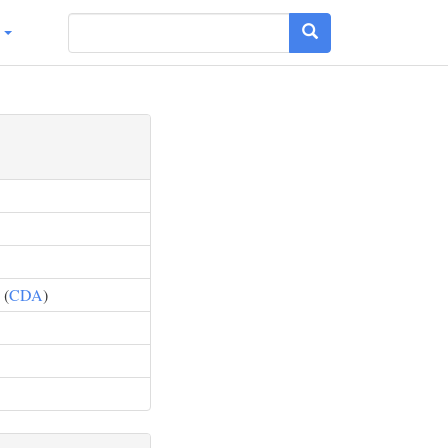
g
 (
CDA
)