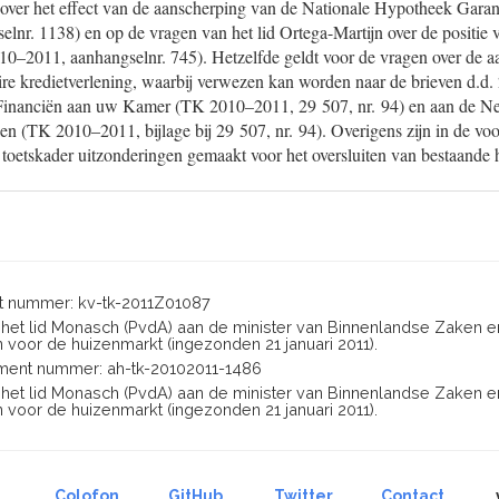
over het effect van de aanscherping van de Nationale Hypotheek Garant
nr. 1138) en op de vragen van het lid Ortega-Martijn over de positie v
–2011, aanhangselnr. 745). Hetzelfde geldt voor de vragen over de a
ire kredietverlening, waarbij verwezen kan worden naar de brieven d.d
 Financiën aan uw Kamer (TK 2010–2011, 29 507, nr. 94) en aan de N
 (TK 2010–2011, bijlage bij 29 507, nr. 94). Overigens zijn in de voo
 toetskader uitzonderingen gemaakt voor het oversluiten van bestaande
 nummer: kv-tk-2011Z01087
n het lid Monasch (PvdA) aan de minister van Binnenlandse Zaken en
 voor de huizenmarkt (ingezonden 21 januari 2011).
ent nummer: ah-tk-20102011-1486
n het lid Monasch (PvdA) aan de minister van Binnenlandse Zaken en
 voor de huizenmarkt (ingezonden 21 januari 2011).
Colofon
GitHub
Twitter
Contact