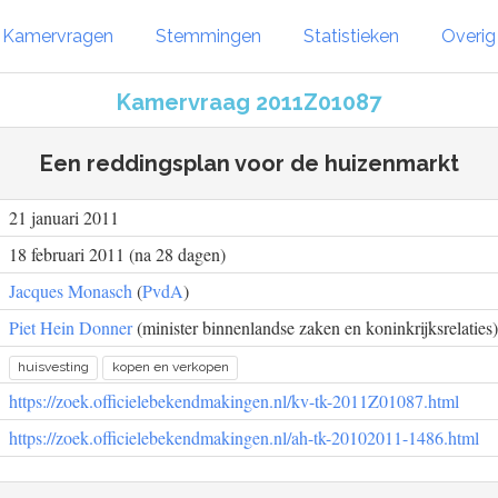
Kamervragen
Stemmingen
Statistieken
Overi
Kamervraag 2011Z01087
Een reddingsplan voor de huizenmarkt
21 januari 2011
18 februari 2011 (na 28 dagen)
Jacques Monasch
(
PvdA
)
Piet Hein Donner
(minister binnenlandse zaken en koninkrijksrelaties)
huisvesting
kopen en verkopen
https://zoek.officielebekendmakingen.nl/kv-tk-2011Z01087.html
https://zoek.officielebekendmakingen.nl/ah-tk-20102011-1486.html