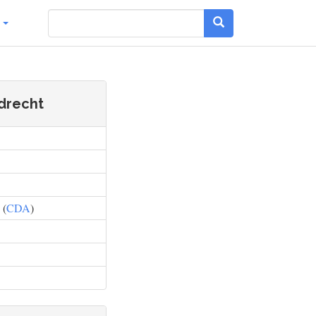
g
rdrecht
 (
CDA
)