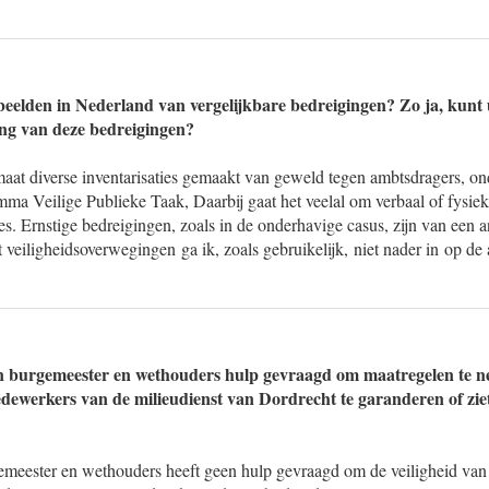
beelden in Nederland van vergelijkbare bedreigingen? Zo ja, kunt
ng van deze bedreigingen?
aat diverse inventarisaties gemaakt van geweld tegen ambtsdragers, ond
ma Veilige Publieke Taak, Daarbij gaat het veelal om verbaal of fysiek
ies. Ernstige bedreigingen, zoals in de onderhavige casus, zijn van een
 veiligheidsoverwegingen ga ik, zoals gebruikelijk, niet nader in op d
van burgemeester en wethouders hulp gevraagd om maatregelen te 
edewerkers van de milieudienst van Dordrecht te garanderen of zie
emeester en wethouders heeft geen hulp gevraagd om de veiligheid va