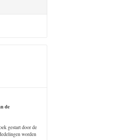
an de
oek gestart door de
ededelingen worden