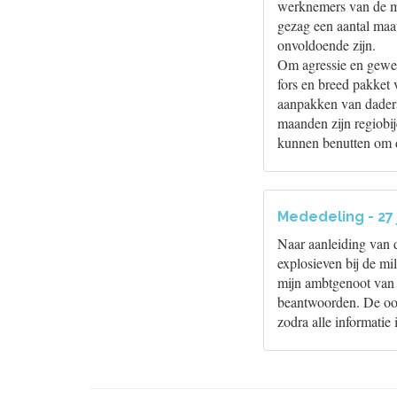
werknemers van de mil
gezag een aantal maat
onvoldoende zijn.
Om agressie en gewel
fors en breed pakket
aanpakken van daders,
maanden zijn regiobi
kunnen benutten om d
Mededeling - 27 
Naar aanleiding van d
explosieven bij de m
mijn ambtgenoot van V
beantwoorden. De oor
zodra alle informatie 