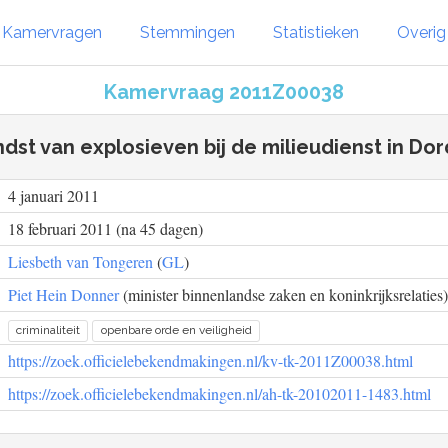
Kamervragen
Stemmingen
Statistieken
Overi
Kamervraag 2011Z00038
dst van explosieven bij de milieudienst in Do
4 januari 2011
18 februari 2011 (na 45 dagen)
Liesbeth van Tongeren
(
GL
)
Piet Hein Donner
(minister binnenlandse zaken en koninkrijksrelaties)
criminaliteit
openbare orde en veiligheid
https://zoek.officielebekendmakingen.nl/kv-tk-2011Z00038.html
https://zoek.officielebekendmakingen.nl/ah-tk-20102011-1483.html