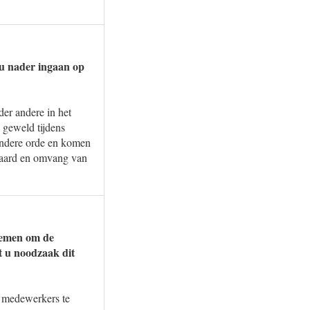
 u nader ingaan op
er andere in het
 geweld tijdens
 andere orde en komen
e aard en omvang van
nemen om de
t u noodzaak dit
n medewerkers te