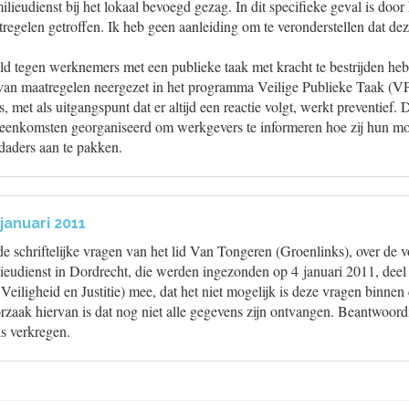
ieudienst bij het lokaal bevoegd gezag. In dit specifieke geval is door
regelen getroffen. Ik heb geen aanleiding om te veronderstellen dat de
d tegen werknemers met een publieke taak met kracht te bestrijden heb
 van maatregelen neergezet in het programma Veilige Publieke Taak (VP
 met als uitgangspunt dat er altijd een reactie volgt, werkt preventief.
jeenkomsten georganiseerd om werkgevers te informeren hoe zij hun mo
aders aan te pakken.
januari 2011
e schriftelijke vragen van het lid Van Tongeren (Groenlinks), over de 
ilieudienst in Dordrecht, die werden ingezonden op 4 januari 2011, dee
eiligheid en Justitie) mee, dat het niet mogelijk is deze vragen binnen 
zaak hiervan is dat nog niet alle gegevens zijn ontvangen. Beantwoord
is verkregen.