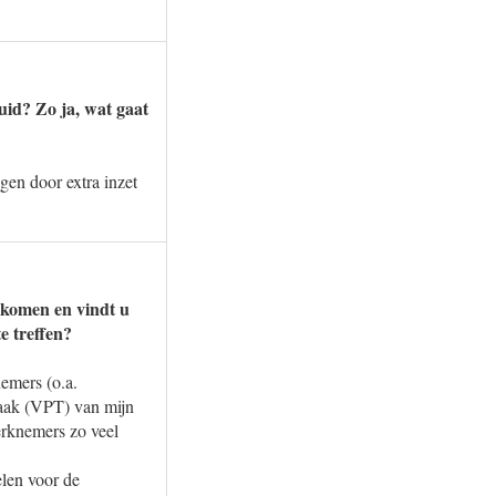
uid? Zo ja, wat gaat
gen door extra inzet
rkomen en vindt u
e treffen?
emers (o.a.
aak (VPT) van mijn
erknemers zo veel
elen voor de