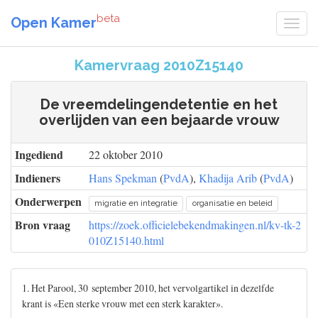
beta
Open Kamer
Kamervraag 2010Z15140
De vreemdelingendetentie en het
overlijden van een bejaarde vrouw
Ingediend
22 oktober 2010
Indieners
Hans Spekman
(
PvdA
),
Khadija Arib
(
PvdA
)
Onderwerpen
migratie en integratie
organisatie en beleid
Bron vraag
https://zoek.officielebekendmakingen.nl/kv-tk-2
010Z15140.html
1. Het Parool, 30 september 2010, het vervolgartikel in dezelfde
krant is «Een sterke vrouw met een sterk karakter».