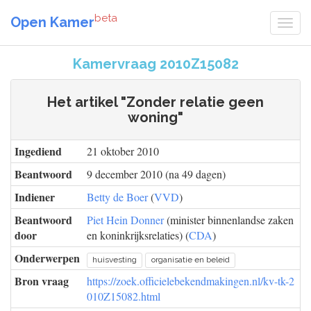
beta
Open Kamer
Kamervraag 2010Z15082
Het artikel "Zonder relatie geen
woning"
Ingediend
21 oktober 2010
Beantwoord
9 december 2010 (na 49 dagen)
Indiener
Betty de Boer
(
VVD
)
Beantwoord
Piet Hein Donner
(minister binnenlandse zaken
door
en koninkrijksrelaties) (
CDA
)
Onderwerpen
huisvesting
organisatie en beleid
Bron vraag
https://zoek.officielebekendmakingen.nl/kv-tk-2
010Z15082.html