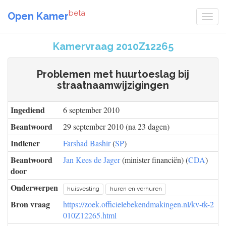
beta
Open Kamer
Kamervraag 2010Z12265
Problemen met huurtoeslag bij
straatnaamwijzigingen
Ingediend
6 september 2010
Beantwoord
29 september 2010 (na 23 dagen)
Indiener
Farshad Bashir
(
SP
)
Beantwoord
Jan Kees de Jager
(minister financiën) (
CDA
)
door
Onderwerpen
huisvesting
huren en verhuren
Bron vraag
https://zoek.officielebekendmakingen.nl/kv-tk-2
010Z12265.html