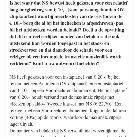
Is het waar dat NS bewust heeft gekozen voor een relatief
laag borgbedrag van € 10,– (voor persoongebonden OV-
chipkaarten) waarbij meerkosten van de reis (boven de
€ 10,– borg die al bij het inchecken is afgeschreven) pas
bij het uitchecken worden betaald? Deelt u de opvatting
dat dit een veel eerlijker manier van betalen is die ook
uitstekend kan worden toegepast in het stads- en
streekvervoer en dat daardoor de schade voor een
reiziger bij een incomplete transactie aanzienlijk wordt
verkleind? Kunt u uw antwoord toelichten?
NS heeft gekozen voor een instaptarief van € 20,- (bij het
reizen met een Anonieme OV-chipkaart) en een instaptarief
van € 10,– bij een Voordeelurenabonnement. Het instaptarief
van € 20,– houdt verband met de maximale ritprijs met
«Reizen op saldo» (tweede klasse) met NS (€ 22,70) . Een
reiziger met een Voordeelurenabonement krijgt in de daluren
korting (40%) op de ritprijs, waardoor de maximale ritprijs
lager uitvalt.
De manier van betalen bij NS verschilt niet wezenlijk met de