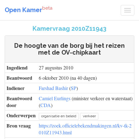
beta
Open Kamer
Kamervraag 2010Z11943
De hoogte van de borg bij het reizen
met de OV-chipkaart
Ingediend
27 augustus 2010
Beantwoord
6 oktober 2010 (na 40 dagen)
Indiener
Farshad Bashir
(
SP
)
Beantwoord
Camiel Eurlings
(minister verkeer en waterstaat)
door
(
CDA
)
Onderwerpen
organisatie en beleid
verkeer
Bron vraag
https://zoek.officielebekendmakingen.nl/kv-tk-2
010Z11943.html