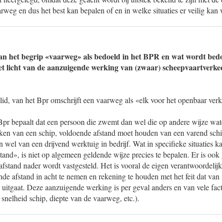
arweg en dus het best kan bepalen of en in welke situaties er veilig 
 van het begrip «vaarweg» als bedoeld in het BPR en wat wordt be
et licht van de aanzuigende werking van (zwaar) scheepvaartverkee
 lid, van het Bpr omschrijft een vaarweg als «elk voor het openbaar ver
Bpr bepaalt dat een persoon die zwemt dan wel die op andere wijze wate
ken van een schip, voldoende afstand moet houden van een varend schi
 wel van een drijvend werktuig in bedrijf. Wat in specifieke situaties 
and», is niet op algemeen geldende wijze precies te bepalen. Er is ook 
fstand nader wordt vastgesteld. Het is vooral de eigen verantwoordelij
 afstand in acht te nemen en rekening te houden met het feit dat van
uitgaat. Deze aanzuigende werking is per geval anders en van vele fact
 snelheid schip, diepte van de vaarweg, etc.).