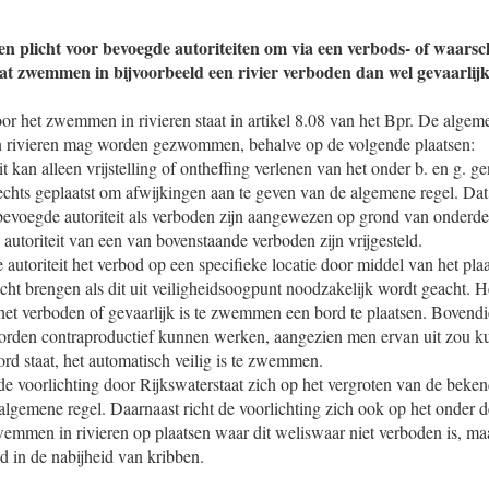
n plicht voor bevoegde autoriteiten om via een verbods- of waar
t zwemmen in bijvoorbeeld een rivier verboden dan wel gevaarlijk
or het zwemmen in rivieren staat in artikel 8.08 van het Bpr. De algem
 in rivieren mag worden gezwommen, behalve op de volgende plaatsen:
t kan alleen vrijstelling of ontheffing verlenen van het onder b. en g.
echts geplaatst om afwijkingen aan te geven van de algemene regel. Da
bevoegde autoriteit als verboden zijn aangewezen op grond van onderdee
autoriteit van een van bovenstaande verboden zijn vrijgesteld.
utoriteit het verbod op een specifieke locatie door middel van het pla
ht brengen als dit uit veiligheidsoogpunt noodzakelijk wordt geacht. He
 het verboden of gevaarlijk is te zwemmen een bord te plaatsen. Bovendi
borden contraproductief kunnen werken, aangezien men ervan uit zou k
rd staat, het automatisch veilig is te zwemmen.
de voorlichting door Rijkswaterstaat zich op het vergroten van de bek
gemene regel. Daarnaast richt de voorlichting zich ook op het onder 
wemmen in rivieren op plaatsen waar dit weliswaar niet verboden is, ma
ld in de nabijheid van kribben.