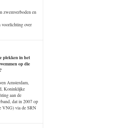
van zwemverboden en
 voorlichting over
e plekken in het
 zwemmen op die
?
aven Amsterdam,
, Koninklijke
hting aan de
band, dat in 2007 op
n de VNG) via de SRN