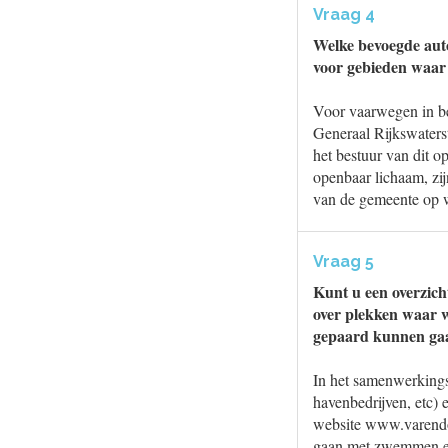
Vraag 4
Welke bevoegde autor
voor gebieden waar
Voor vaarwegen in beh
Generaal Rijkswaterst
het bestuur van dit 
openbaar lichaam, zi
van de gemeente op w
Vraag 5
Kunt u een overzich
over plekken waar w
gepaard kunnen gaan
In het samenwerkings
havenbedrijven, etc) 
website www.varendoe
gaan met zwemmen en