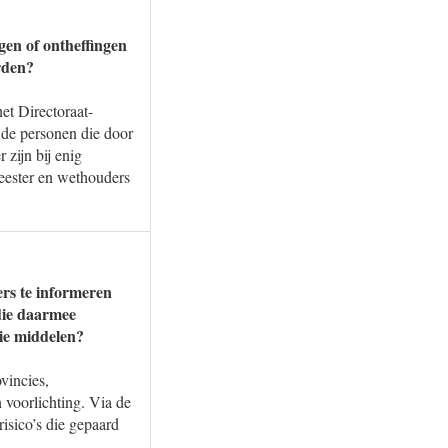
ngen of ontheffingen
rden?
et Directoraat-
 de personen die door
zijn bij enig
eester en wethouders
ers te informeren
die daarmee
ie middelen?
vincies,
 voorlichting. Via de
isico’s die gepaard