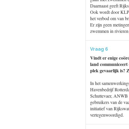
Daarnaast geeft Rijks
Ook wordt door KLPD
het verbod om van br
Er zijn geen metingen
zwemmen in rivieren 
Vraag 6
Vindt er enige coörd
land communiceert 
plek gevaarlijk is? 
In het samenwerking
Havenbedrijf Rotter
Schuttevaer, ANWB en
gebruikers van de v
initiatief van Rijks
vertegenwoordigd.