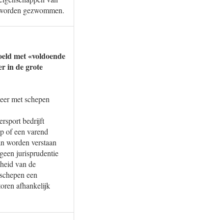
kan worden gezwommen.
doeld met «voldoende
r in de grote
keer met schepen
rsport bedrijft
p of een varend
kan worden verstaan
geen jurisprudentie
kheid van de
 schepen een
oren afhankelijk