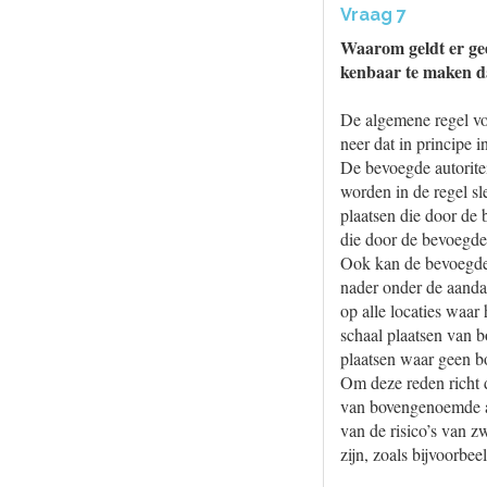
Vraag 7
Waarom geldt er gee
kenbaar te maken da
De algemene regel vo
neer dat in principe
De bevoegde autoritei
worden in de regel sl
plaatsen die door de 
die door de bevoegde 
Ook kan de bevoegde a
nader onder de aandac
op alle locaties waar
schaal plaatsen van 
plaatsen waar geen bo
Om deze reden richt 
van bovengenoemde al
van de risico’s van z
zijn, zoals bijvoorbee