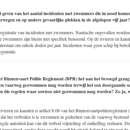
t geven van het aantal incidenten met zwemmers die in nood komen,
wegen en op andere gevaarlijke plekken in de afgelopen vijf jaar?
 registratie van incidenten met zwemmers. Nautische ongevallen worden 
e zwemmers zijn hierin niet specifiek benoemd. Op de rivieren en kanal
terstaat om enkele doden per jaar. Incidenten waar geen schip bij betro
istratie.
het Binnenvaart Politie Reglement (BPR) het aan het bevoegd gezag
 een vaarweg gezwommen mag worden terwijl het een doorgaande sc
en die regelen waar sowieso niet gezwommen mag worden? Zo ja, wa
ieren en kanalen is artikel 8.08 van het Binnenvaartpolitiereglement 
 dat het verboden is te zwemmen in gedeelten van de vaarweg bestemd
gde autoriteit kan van dit verbod vrijstelling of ontheffing verlenen. D
t neergelegd, omdat deze geacht wordt bij uitstek bekend te zijn met d