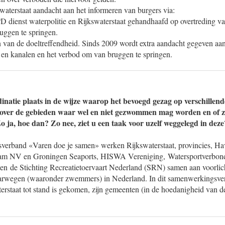
waterstaat aandacht aan het informeren van burgers via:
 dienst waterpolitie en Rijkswaterstaat gehandhaafd op overtreding 
uggen te springen.
 van de doeltreffendheid. Sinds 2009 wordt extra aandacht gegeven aan
en kanalen en het verbod om van bruggen te springen.
inatie plaats in de wijze waarop het bevoegd gezag op verschillend
over de gebieden waar wel en niet gezwommen mag worden en of
Zo ja, hoe dan? Zo nee, ziet u een taak voor uzelf weggelegd in deze
sverband «Varen doe je samen» werken Rijkswaterstaat, provincies, H
dam NV en Groningen Seaports, HISWA Vereniging, Watersportverbond
 de Stichting Recreatietoervaart Nederland (SRN) samen aan voorlic
aarwegen (waaronder zwemmers) in Nederland. In dit samenwerkingsver
waterstaat tot stand is gekomen, zijn gemeenten (in de hoedanigheid va