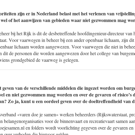
iteiten zijn er in Nederland belast met het verlenen van vrijstelli
 wel of het aanwijzen van gebieden waar niet gezwommen mag wo
eer bij het Rijk is dit de desbetreffende hoofdingenieur-directeur van h
aat. Voor vaarwegen in beheer bij een ander openbaar lichaam, zijn dit
openbaar lichaam worden aangewezen. Voor vaarwegen die niet in beheer 
jn dit de personen die worden aangewezen door het college van burgem
iens grondgebied de vaarweg is gelegen.
t geven van de verschillende middelen die ingezet worden om burg
el en niet gezwommen mag worden en over de gevaren of risico’s 
? Zo ja, kunt u een oordeel geven over de doeltreffendheid van d
verband «varen doe je samen» werken beheerders (Rijkswaterstaat, pro
en belangenorganisaties voor de binnenvaart en recreatievaart samen aan
jesamen.nl en folders wordt voorlichting gegeven over de gevaren en r
 over verboden die hiervoor gelden.