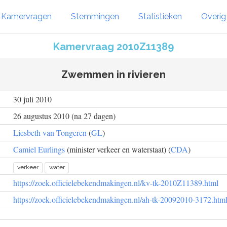
Kamervragen
Stemmingen
Statistieken
Overi
Kamervraag 2010Z11389
Zwemmen in rivieren
30 juli 2010
26 augustus 2010 (na 27 dagen)
Liesbeth van Tongeren
(
GL
)
Camiel Eurlings
(minister verkeer en waterstaat) (
CDA
)
verkeer
water
https://zoek.officielebekendmakingen.nl/kv-tk-2010Z11389.html
https://zoek.officielebekendmakingen.nl/ah-tk-20092010-3172.htm