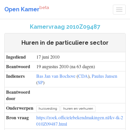
beta
Open Kamer
Kamervraag 2010Z09487
Huren in de particuliere sector
Ingediend
17 juni 2010
Beantwoord
19 augustus 2010 (na 63 dagen)
Indieners
Bas Jan van Bochove
(
CDA
),
Paulus Jansen
(
SP
)
Beantwoord
door
Onderwerpen
huisvesting
huren en verhuren
Bron vraag
https://zoek.officielebekendmakingen.nl/kv-tk-2
010Z09487.html