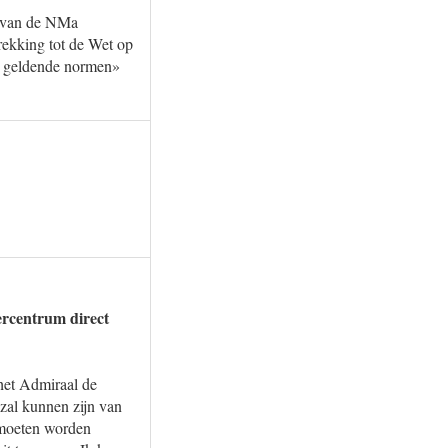
g van de NMa
trekking tot de Wet op
or geldende normen»
ercentrum direct
het Admiraal de
 zal kunnen zijn van
 moeten worden