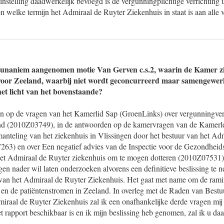
instelling daadwerkelijk bevoegd is de vergunningplichtige verrichting u
n welke termijn het Admiraal de Ruyter Ziekenhuis in staat is aan alle
e unaniem aangenomen motie Van Gerven c.s.2, waarin de Kamer zi
voor Zeeland, waarbij niet wordt geconcurreerd maar samengewer
het licht van het bovenstaande?
en op de vragen van het Kamerlid Sap (GroenLinks) over vergunningver
land (2010Z03749), in de antwoorden op de kamervragen van de Kamer
anteling van het ziekenhuis in Vlissingen door het bestuur van het Ad
63) en over Een negatief advies van de Inspectie voor de Gezondheid
het Admiraal de Ruyter ziekenhuis om te mogen dotteren (2010Z07531
gen nader wil laten onderzoeken alvorens een definitieve beslissing te 
an het Admiraal de Ruyter Ziekenhuis. Het gaat met name om de ramin
 en de patiëntenstromen in Zeeland. In overleg met de Raden van Best
raal de Ruyter Ziekenhuis zal ik een onafhankelijke derde vragen mij 
t rapport beschikbaar is en ik mijn beslissing heb genomen, zal ik u daa