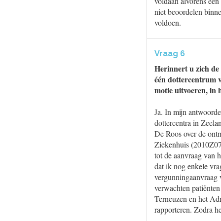
voldaan alvorens een 
niet beoordelen binne
voldoen.
Vraag 6
Herinnert u zich d
één dottercentrum 
motie uitvoeren, in 
Ja. In mijn antwoord
dottercentra in Zee
De Roos over de ontm
Ziekenhuis (2010Z072
tot de aanvraag van 
dat ik nog enkele vra
vergunningaanvraag v
verwachten patiënten
Terneuzen en het Admi
rapporteren. Zodra he