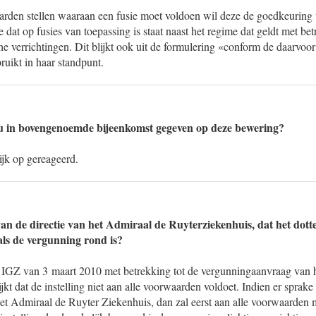
den stellen waaraan een fusie moet voldoen wil deze de goedkeurin
e dat op fusies van toepassing is staat naast het regime dat geldt met be
he verrichtingen. Dit blijkt ook uit de formulering «conform de daarvo
uikt in haar standpunt.
 u in bovengenoemde bijeenkomst gegeven op deze bewering?
lijk op gereageerd.
an de directie van het Admiraal de Ruyterziekenhuis, dat het dott
als de vergunning rond is?
e IGZ van 3 maart 2010 met betrekking tot de vergunningaanvraag van 
jkt dat de instelling niet aan alle voorwaarden voldoet. Indien er sprake
et Admiraal de Ruyter Ziekenhuis, dan zal eerst aan alle voorwaarden