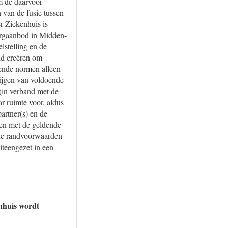
m de daarvoor
van de fusie tussen
r Ziekenhuis is
zorgaanbod in Midden-
lstelling en de
eid creëren om
dende normen alleen
rijgen van voldoende
 (in verband met de
r ruimte voor, aldus
rtner(s) en de
den met de geldende
 de randvoorwaarden
iteengezet in een
nhuis wordt