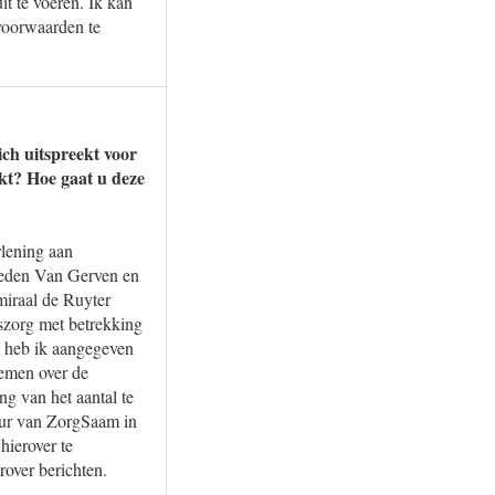
it te voeren. Ik kan
 voorwaarden te
ch uitspreekt voor
kt? Hoe gaat u deze
lening aan
leden Van Gerven en
miraal de Ruyter
szorg met betrekking
) heb ik aangegeven
nemen over de
g van het aantal te
uur van ZorgSaam in
hierover te
rover berichten.