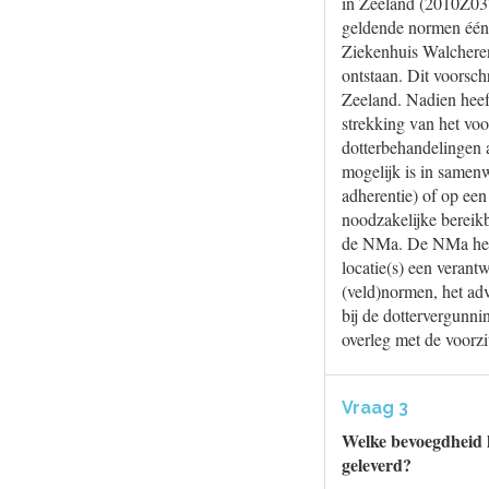
in Zeeland (2010Z037
geldende normen één 
Ziekenhuis Walcheren
ontstaan. Dit voorsc
Zeeland. Nadien heeft
strekking van het voo
dotterbehandelingen 
mogelijk is in samen
adherentie) of op een
noodzakelijke bereik
de NMa. De NMa heeft
locatie(s) een veran
(veld)normen, het ad
bij de dottervergunn
overleg met de voorzi
Vraag 3
Welke bevoegdheid h
geleverd?