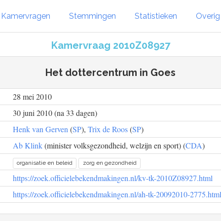
Kamervragen
Stemmingen
Statistieken
Overi
Kamervraag 2010Z08927
Het dottercentrum in Goes
28 mei 2010
30 juni 2010 (na 33 dagen)
Henk van Gerven
(
SP
),
Trix de Roos
(
SP
)
Ab Klink
(minister volksgezondheid, welzijn en sport) (
CDA
)
organisatie en beleid
zorg en gezondheid
https://zoek.officielebekendmakingen.nl/kv-tk-2010Z08927.html
https://zoek.officielebekendmakingen.nl/ah-tk-20092010-2775.htm