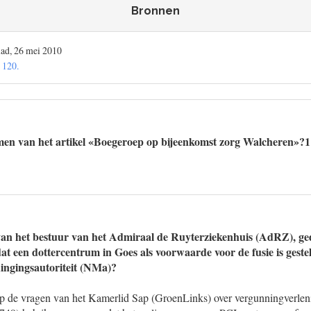
Bronnen
lad, 26 mei 2010
 120.
men van het artikel «Boegeroep op bijeenkomst zorg Walcheren»?1
an het bestuur van het Admiraal de Ruyterziekenhuis (AdRZ), ged
t een dottercentrum in Goes als voorwaarde voor de fusie is geste
ngingsautoriteit (NMa)?
p de vragen van het Kamerlid Sap (GroenLinks) over vergunningverleni