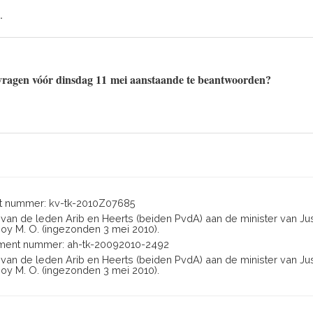
.
 vragen vóór dinsdag 11 mei aanstaande te beantwoorden?
 nummer: kv-tk-2010Z07685
n van de leden Arib en Heerts (beiden PvdA) aan de minister van Jus
boy M. O. (ingezonden 3 mei 2010).
ent nummer: ah-tk-20092010-2492
n van de leden Arib en Heerts (beiden PvdA) aan de minister van Jus
boy M. O. (ingezonden 3 mei 2010).