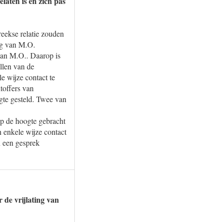
laten is en zich pas
reekse relatie zouden
ng van M.O.
van M.O.. Daarop is
llen van de
e wijze contact te
htoffers van
ogte gesteld. Twee van
op de hoogte gebracht
 enkele wijze contact
jn een gesprek
 de vrijlating van