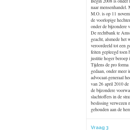
Begin 2008 is onder l
naar mensenhandel. M
M.O. is op 11 novembe
de voorlopige hechte
onder de bijzondere v
De rechtbank te Amste
geacht, alsmede het w
veroordeeld tot een g
feiten gepleegd toen 
justitie hoger beroep 
Tijdens de pro forma
gedaan, onder meer i
advocaat-generaal hee
van 26 april 2010 de 
de bijzondere voorwa
slachtoffers in de st
beslissing verwezen n
gehouden aan de hem 
Vraag 3