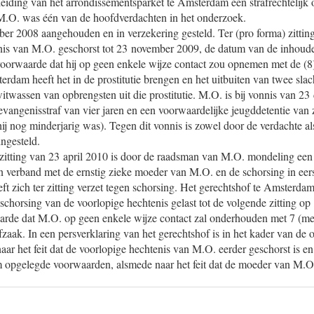
eiding van het arrondissementsparket te Amsterdam een strafrechtelijk 
.O. was één van de hoofdverdachten in het onderzoek.
r 2008 aangehouden en in verzekering gesteld. Ter (pro forma) zitting
nis van M.O. geschorst tot 23 november 2009, de datum van de inhoude
oorwaarde dat hij op geen enkele wijze contact zou opnemen met de (8) 
rdam heeft het in de prostitutie brengen en het uitbuiten van twee sla
itwassen van opbrengsten uit die prostitutie. M.O. is bij vonnis van 2
evangenisstraf van vier jaren en een voorwaardelijke jeugddetentie van
hij nog minderjarig was). Tegen dit vonnis is zowel door de verdachte al
ingesteld.
 zitting van 23 april 2010 is door de raadsman van M.O. mondeling een
n verband met de ernstig zieke moeder van M.O. en de schorsing in eer
ft zich ter zitting verzet tegen schorsing. Het gerechtshof te Amsterda
schorsing van de voorlopige hechtenis gelast tot de volgende zitting op
arde dat M.O. op geen enkele wijze contact zal onderhouden met 7 (
rafzaak. In een persverklaring van het gerechtshof is in het kader van d
aar het feit dat de voorlopige hechtenis van M.O. eerder geschorst is e
opgelegde voorwaarden, alsmede naar het feit dat de moeder van M.O 