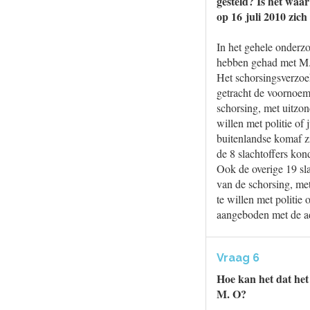
gesteld? Is het waar
op 16 juli 2010 zic
In het gehele onderzo
hebben gehad met M.O
Het schorsingsverzoe
getracht de voornoemd
schorsing, met uitzon
willen met politie of
buitenlandse komaf zi
de 8 slachtoffers kon
Ook de overige 19 sla
van de schorsing, met
te willen met politie 
aangeboden met de ad
Vraag 6
Hoe kan het dat het 
M. O?