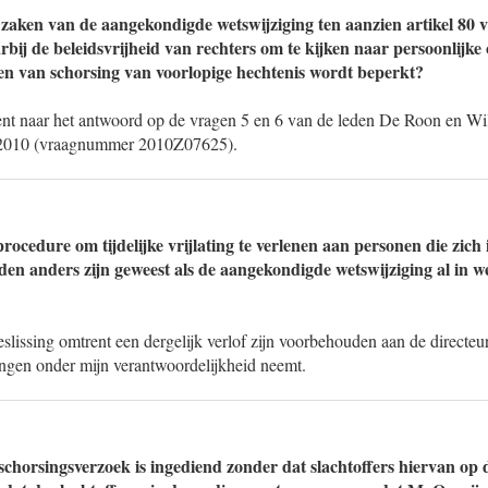
 zaken van de aangekondigde wetswijziging ten aanzien artikel 80
rbij de beleidsvrijheid van rechters om te kijken naar persoonlijk
enen van schorsing van voorlopige hechtenis wordt beperkt?
rent naar het antwoord op de vragen 5 en 6 van de leden De Roon en W
 2010 (vraagnummer 2010Z07625).
rocedure om tijdelijke vrijlating te verlenen aan personen die zich i
den anders zijn geweest als de aangekondigde wetswijziging al in w
eslissing omtrent een dergelijk verlof zijn voorbehouden aan de directeur
singen onder mijn verantwoordelijkheid neemt.
schorsingsverzoek is ingediend zonder dat slachtoffers hiervan op 