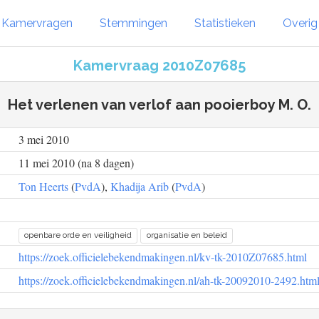
Kamervragen
Stemmingen
Statistieken
Overi
Kamervraag 2010Z07685
Het verlenen van verlof aan pooierboy M. O.
3 mei 2010
11 mei 2010 (na 8 dagen)
Ton Heerts
(
PvdA
),
Khadija Arib
(
PvdA
)
openbare orde en veiligheid
organisatie en beleid
https://zoek.officielebekendmakingen.nl/kv-tk-2010Z07685.html
https://zoek.officielebekendmakingen.nl/ah-tk-20092010-2492.htm