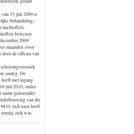
onderzoek gestart
 van 15 juli 2009 is
lijke behandeling,
slachtoffers.
chtoffers bewezen
3 december 2009
 zes maanden (voor
s door de officier van
 schorsingsverzoek
ste aanleg. De
m heeft met ingang
 16 juli 2010, onder
met name genoemde)
e onderbouwing van die
n M.O. zich toen heeft
ernstig ziek was.