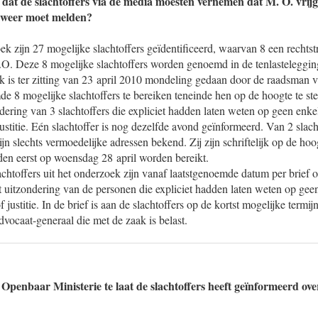
 dat de slachtoffers via de media moesten vernemen dat M. O. vrijge
h weer moet melden?
ek zijn 27 mogelijke slachtoffers geïdentificeerd, waarvan 8 een rechtst
. Deze 8 mogelijke slachtoffers worden genoemd in de tenlasteleggi
k is ter zitting van 23 april 2010 mondeling gedaan door de raadsman 
e 8 mogelijke slachtoffers te bereiken teneinde hen op de hoogte te ste
dering van 3 slachtoffers die expliciet hadden laten weten op geen enkel
 justitie. Eén slachtoffer is nog dezelfde avond geïnformeerd. Van 2 slac
jn slechts vermoedelijke adressen bekend. Zij zijn schriftelijk op de ho
den eerst op woensdag 28 april worden bereikt.
chtoffers uit het onderzoek zijn vanaf laatstgenoemde datum per brief 
 uitzondering van de personen die expliciet hadden laten weten op geen
of justitie. In de brief is aan de slachtoffers op de kortst mogelijke termi
vocaat-generaal die met de zaak is belast.
Openbaar Ministerie te laat de slachtoffers heeft geïnformeerd over