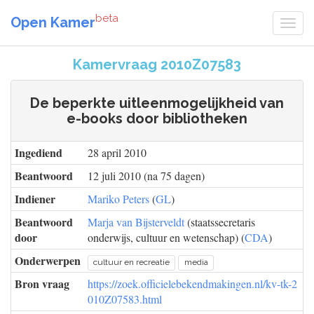
beta
Open Kamer
Kamervraag 2010Z07583
De beperkte uitleenmogelijkheid van
e-books door bibliotheken
Ingediend
28 april 2010
Beantwoord
12 juli 2010 (na 75 dagen)
Indiener
Mariko Peters
(
GL
)
Beantwoord
Marja van Bijsterveldt
(staatssecretaris
door
onderwijs, cultuur en wetenschap) (
CDA
)
Onderwerpen
cultuur en recreatie
media
Bron vraag
https://zoek.officielebekendmakingen.nl/kv-tk-2
010Z07583.html