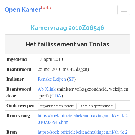
beta
Open Kamer
Kamervraag 2010Z06546
Het faillissement van Tootas
Ingediend
13 april 2010
Beantwoord
25 mei 2010 (na 42 dagen)
Indiener
Renske Leijten
(
SP
)
Beantwoord
Ab Klink
(minister volksgezondheid, welzijn en
door
sport) (
CDA
)
Onderwerpen
organisatie en beleid
zorg en gezondheid
Bron vraag
https://zoek.officielebekendmakingen.nl/kv-tk-2
010Z06546.html
Bron
https://zoek.officielebekendmakingen.nl/ah-tk-2