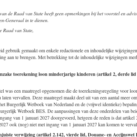
van de Raad van State heeft geen opmerkingen bij het voorstel en advise
n-Generaal in te dienen.
e Raad van State,
id gebruik gemaakt om enkele redactionele en inhoudelijke wijzigingen 
ing aan te brengen. Met betrekking tot de inhoudelijke wijzigingen mer
inzake toerekening loon minderjarige kinderen (artikel 2, derde lid
rstel was een maatregel opgenomen die de toerekeningsregeling voor loo
 laten vervallen. Deze maatregel maakt deel uit van een aantal meer o
het Burgerlijk Wetboek van Nederland en de (vrijwel identieke) bepali
Burgerlijk Wetboek BES. De aanpassingen van deze onderdelen van bei
ingang van 1 januari 2027 doorgevoerd, hetgeen de reden is dat artikel 
027 ook (nog) niet met ingang van 1 januari 2027 kan komen te verval
njuiste verwijzing (artikel 2.142, vierde lid, Douane- en Accijnswet