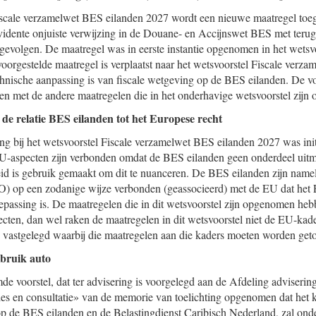
iscale verzamelwet BES eilanden 2027 wordt een nieuwe maatregel to
evidente onjuiste verwijzing in de Douane- en Accijnswet BES met ter
 gevolgen. De maatregel was in eerste instantie opgenomen in het wetsvo
orgestelde maatregel is verplaatst naar het wetsvoorstel Fiscale verz
hnische aanpassing is van fiscale wetgeving op de BES eilanden. De v
n met de andere maatregelen die in het onderhavige wetsvoorstel zijn
 de relatie BES eilanden tot het Europese recht
ing bij het wetsvoorstel Fiscale verzamelwet BES eilanden 2027 was in
EU-aspecten zijn verbonden omdat de BES eilanden geen onderdeel uit
d is gebruik gemaakt om dit te nuanceren. De BES eilanden zijn namel
 op een zodanige wijze verbonden (geassocieerd) met de EU dat het E
passing is. De maatregelen die in dit wetsvoorstel zijn opgenomen heb
ecten, dan wel raken de maatregelen in dit wetsvoorstel niet de EU-kade
jn vastgelegd waarbij die maatregelen aan die kaders moeten worden geto
ebruik auto
de voorstel, dat ter advisering is voorgelegd aan de Afdeling adviserin
ies en consultatie» van de memorie van toelichting opgenomen dat het k
op de BES eilanden en de Belastingdienst Caribisch Nederland, zal ond