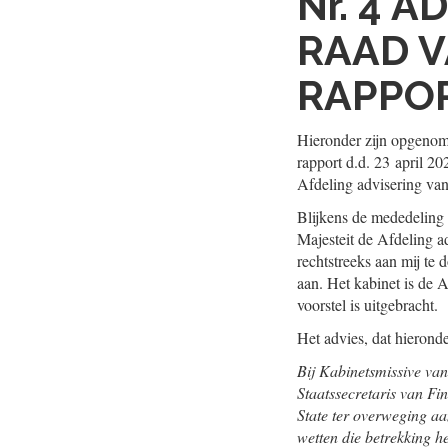
Nr. 4
AD
RAAD V
RAPPO
Hieronder zijn opgenome
rapport d.d. 23 april 2
Afdeling advisering van
Blijkens de mededeling
Majesteit de Afdeling a
rechtstreeks aan mij te 
aan. Het kabinet is de 
voorstel is uitgebracht.
Het advies, dat hierond
Bij Kabinetsmissive va
Staatssecretaris van Fi
State ter overweging aa
wetten die betrekking 