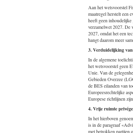
Aan het wetsvoorstel F
maatregel herstelt een 
heeft geen inhoudelijke
verzamelwet 2027. De vo
2027, omdat het een tec
hangt daarom meer same
3. Verduidelijking van
In de algemene toelicht
het wetsvoorstel geen 
Unie. Van de gelegenhei
Gebieden Overzee (LGO)
de BES eilanden van toe
Europeesrechtelijke asp
Europese richtlijnen zi
4. Vrije ruimte privég
In het hierboven genoem
is in de paragraaf «Adv
met betrokken partijen 