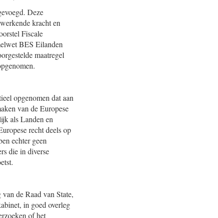
egevoegd. Deze
ugwerkende kracht en
orstel Fiscale
amelwet BES Eilanden
oorgestelde maatregel
 opgenomen.
itieel opgenomen dat aan
maken van de Europese
ijk als Landen en
uropese recht deels op
ben echter geen
rs die in diverse
etst.
g van de Raad van State,
abinet, in goed overleg
erzoeken of het