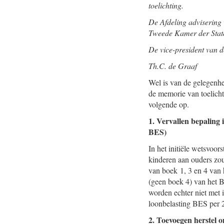
toelichting.
De Afdeling advisering 
Tweede Kamer der State
De vice-president van d
Th.C. de Graaf
Wel is van de gelegenhe
de memorie van toelicht
volgende op.
1. Vervallen bepaling 
BES)
In het initiële wetsvoo
kinderen aan ouders zou
van boek 1, 3 en 4 van 
(geen boek 4) van het 
worden echter niet met 
loonbelasting BES per 2
2. Toevoegen herstel o