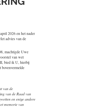
ERING
april 2026 en het nader
Het advies van de
308, machtigde Uwe
voorstel van wet
, bied ik U, hierbij
et bovenvermelde
ht van de
ering van de Raad van
gwetten en enige andere
met memorie van