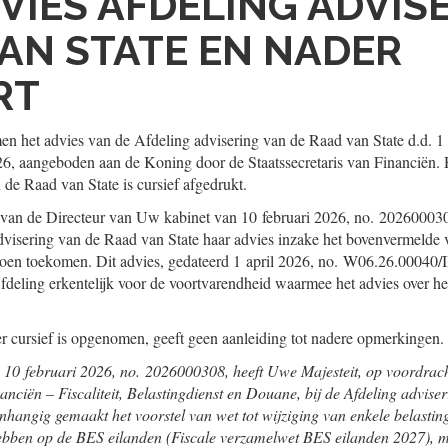
VIES AFDELING ADVIS
AN STATE EN NADER
RT
n het advies van de Afdeling advisering van de Raad van State d.d. 1 
026, aangeboden aan de Koning door de Staatssecretaris van Financiën. 
 de Raad van State is cursief afgedrukt.
 van de Directeur van Uw kabinet van 10 februari 2026, no. 2026000
dvisering van de Raad van State haar advies inzake het bovenvermelde 
doen toekomen. Dit advies, gedateerd 1 april 2026, no. W06.26.00040/III
Afdeling erkentelijk voor de voortvarendheid waarmee het advies over h
er cursief is opgenomen, geeft geen aanleiding tot nadere opmerkingen.
n 10 februari 2026, no. 2026000308, heeft Uwe Majesteit, op voordrac
nanciën – Fiscaliteit, Belastingdienst en Douane, bij de Afdeling advis
nhangig gemaakt het voorstel van wet tot wijziging van enkele belastin
hebben op de BES eilanden (Fiscale verzamelwet BES eilanden 2027), 