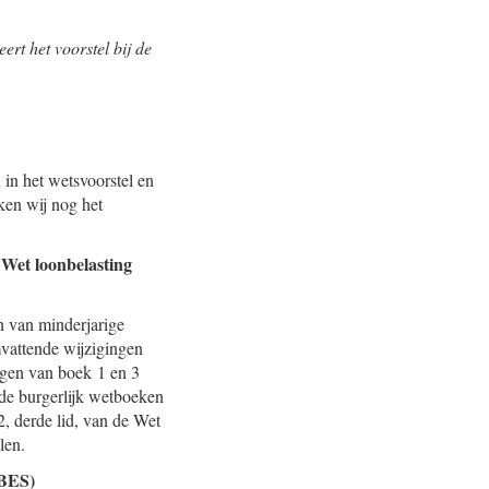
ert het voorstel bij de
in het wetsvoorstel en
ken wij nog het
 Wet loonbelasting
n van minderjarige
mvattende wijzigingen
ngen van boek 1 en 3
de burgerlijk wetboeken
2, derde lid, van de Wet
len.
 BES)