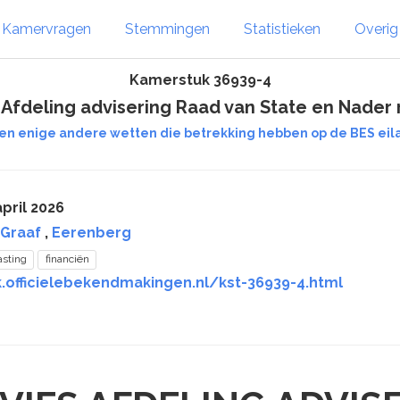
Kamervragen
Stemmingen
Statistieken
Overi
Kamerstuk 36939-4
 Afdeling advisering Raad van State en Nader 
 en enige andere wetten die betrekking hebben op de BES eil
pril 2026
 Graaf
,
Eerenberg
asting
financiën
k.officielebekendmakingen.nl/kst-36939-4.html