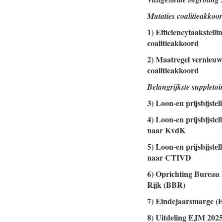
Mutaties coalitieakkoo
1) Efficiencytaakstelli
coalitieakkoord
2) Maatregel vernieuwi
coalitieakkoord
Belangrijkste suppletoi
3) Loon-en prijsbijstel
4) Loon-en prijsbijstel
naar KvdK
5) Loon-en prijsbijstel
naar CTIVD
6) Oprichting Bureau
Rijk (BBR)
7) Eindejaarsmarge (
8) Uitdeling EJM 202