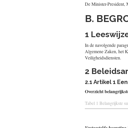
De Minister-President,
B. BEGR
1 Leeswijz
In de navolgende paragr
Algemene Zaken, het Ka
Veiligheidsdiensten.
2 Beleidsar
2.1 Artikel 1 E
Overzicht belangrijkst
Tabel 1 Belangrijkste s
Vastgestelde begroting