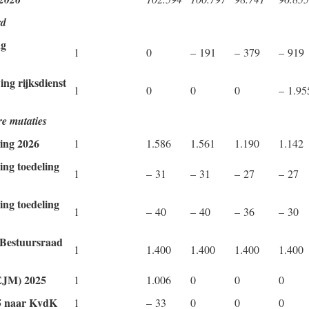
rd
ng
1
0
– 191
– 379
– 919
ng rijksdienst
1
0
0
0
– 1.95
re mutaties
ling 2026
1
1.586
1.561
1.190
1.142
ling toedeling
1
– 31
– 31
– 27
– 27
ling toedeling
1
– 40
– 40
– 36
– 30
 Bestuursraad
1
1.400
1.400
1.400
1.400
EJM) 2025
1
1.006
0
0
0
5 naar KvdK
1
– 33
0
0
0