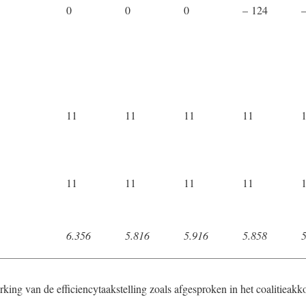
0
0
0
– 124
11
11
11
11
11
11
11
11
6.356
5.816
5.916
5.858
rking van de efficiencytaakstelling zoals afgesproken in het coalitieakk