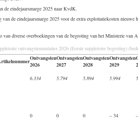
an de eindejaarsmarge 2025 naar KvdK.
van de eindejaarsmarge 2025 voor de extra exploitatiekosten nieuwe 
ldo van diverse overboekingen van de begroting van het Ministerie van
uppletoire ontvangstenmutaties 2026 (Eerste suppletoire begroting) (be
Ontvangsten
Ontvangsten
Ontvangsten
Ontvangsten
Artikelnummer
2026
2027
2028
2029
6.334
5.794
5.894
5.994
0
0
0
– 34