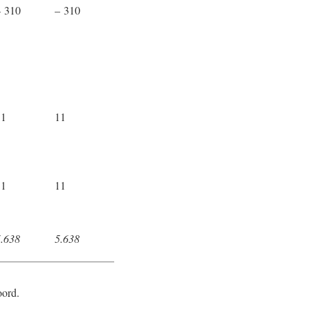
– 310
– 310
11
11
11
11
5.638
5.638
oord.