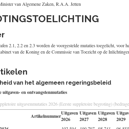
Minister van Algemene Zaken,
R.A.A.
Jetten
OTINGSTOELICHTING
er
afen 2.1, 2.2 en 2.3 worden de voorgestelde mutaties toegelicht, voor h
binet van de Koning en de Commissie van Toezicht op de Inlichtinge
tikelen
enheid van het algemeen regeringsbeleid
e uitgaven- en ontvangstenmutaties
uppletoire uitgavenmutaties 2026 (Eerste suppletoire begroting) (bedrag
Uitgaven
Uitgaven
Uitgaven
Uitga
Artikelnummer
2026
2027
2028
2029
 2026
102.594
100.797
98.741
96.855