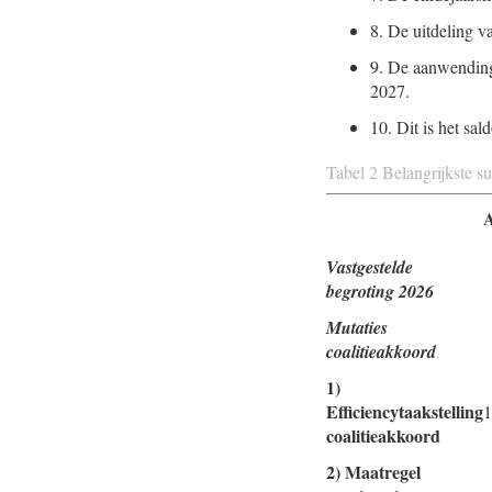
8.
De uitdeling v
9.
De aanwending 
2027.
10.
Dit is het sa
Tabel 2 Belangrijkste s
Vastgestelde
begroting 2026
Mutaties
coalitieakkoord
1)
Efficiencytaakstelling
1
coalitieakkoord
2) Maatregel