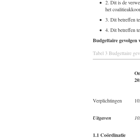
2.
Dit is de verw
het coalitieakkoo
3.
Dit betreffen t
4.
Dit betreffen t
Budgettaire gevolgen 
Tabel 3 Budgettaire gev
On
20
Verplichtingen
10
Uitgaven
10
1.1 Coördinatie