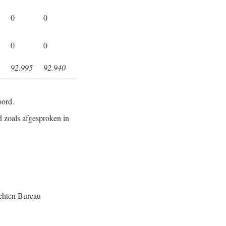
0
0
0
0
92.995
92.940
oord.
d zoals afgesproken in
ichten Bureau