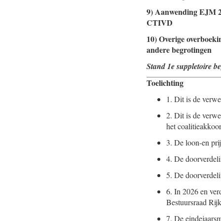
9) Aanwending EJM 2
CTIVD
10) Overige overboeki
andere begrotingen
Stand 1e suppletoire b
Toelichting
1.
Dit is de verwe
2.
Dit is de verw
het coalitieakkoo
3.
De loon-en prij
4.
De doorverdeli
5.
De doorverdeli
6.
In 2026 en ver
Bestuursraad Rij
7.
De eindejaars