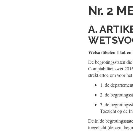
Nr. 2
ME
A. ARTI
WETSVO
Wetsartikelen 1 tot en
De begrotingsstaten die
Comptabiliteitswet 2016
strekt ertoe om voor het
1.
de departement
2.
de begrotingsst
3.
de begrotingss
Toezicht op de In
De in de begrotingssta
toegelicht (de zgn. begr