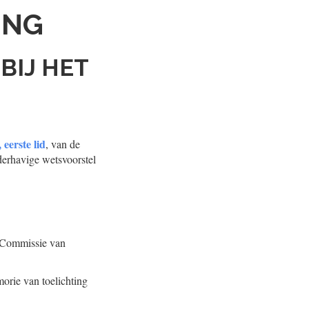
ING
BIJ HET
, eerste lid
, van de
derhavige wetsvoorstel
e Commissie van
orie van toelichting