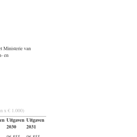
et Ministerie van
n- en
en x € 1.000)
ven
Uitgaven
Uitgaven
2030
2031
96.855
96.855