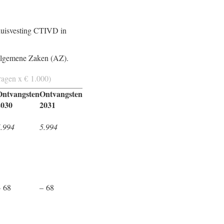
huisvesting CTIVD in
 Algemene Zaken (AZ).
dragen x € 1.000)
Ontvangsten
Ontvangsten
2030
2031
5.994
5.994
– 68
– 68