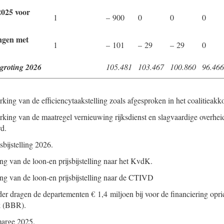
025 voor
1
– 900
0
0
0
ngen met
1
– 101
– 29
– 29
0
egroting 2026
105.481
103.467
100.860
96.466
rking van de efficiencytaakstelling zoals afgesproken in het coalitieakk
erking van de maatregel vernieuwing rijksdienst en slagvaardige overhei
rd.
sbijstelling 2026.
ng van de loon-en prijsbijstelling naar het KvdK.
ng van de loon-en prijsbijstelling naar de CTIVD
der dragen de departementen € 1,4 miljoen bij voor de financiering opr
k (BBR).
marge 2025.