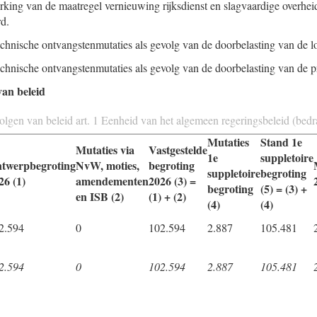
erking van de maatregel vernieuwing rijksdienst en slagvaardige overhei
rd.
echnische ontvangstenmutaties als gevolg van de doorbelasting van de lo
echnische ontvangstenmutaties als gevolg van de doorbelasting van de pri
van beleid
olgen van beleid art. 1 Eenheid van het algemeen regeringsbeleid (bed
Mutaties
Stand 1e
Mutaties via
Vastgestelde
1e
suppletoire
twerpbegroting
NvW, moties,
begroting
suppletoire
begroting
26 (1)
amendementen
2026 (3) =
begroting
(5) = (3) +
en ISB (2)
(1) + (2)
(4)
(4)
2.594
0
102.594
2.887
105.481
2.594
0
102.594
2.887
105.481