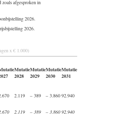
d zoals afgesproken in
onbijstelling 2026.
jsbijstelling 2026.
ragen x € 1.000)
Mutatie
Mutatie
Mutatie
Mutatie
Mutatie
2027
2028
2029
2030
2031
2.670
2.119
– 389
– 3.860
92.940
2.670
2.119
– 389
– 3.860
92.940