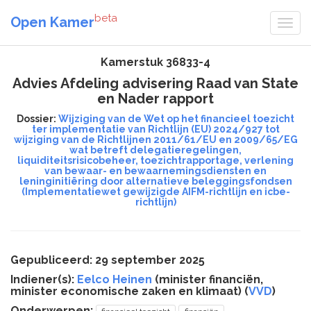
beta
Open Kamer
Kamerstuk 36833-4
Advies Afdeling advisering Raad van State
en Nader rapport
Dossier:
Wijziging van de Wet op het financieel toezicht
ter implementatie van Richtlijn (EU) 2024/927 tot
wijziging van de Richtlijnen 2011/61/EU en 2009/65/EG
wat betreft delegatieregelingen,
liquiditeitsrisicobeheer, toezichtrapportage, verlening
van bewaar- en bewaarnemingsdiensten en
leninginitiëring door alternatieve beleggingsfondsen
(Implementatiewet gewijzigde AIFM-richtlijn en icbe-
richtlijn)
Gepubliceerd: 29 september 2025
Indiener(s):
Eelco Heinen
(minister financiën,
minister economische zaken en klimaat) (
VVD
)
Onderwerpen: