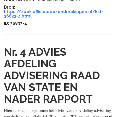
financieel toezicht
financiën
Bron:
https://zoek.officielebekendmakingen.nl/kst-
36833-4.html
ID: 36833-4
Nr. 4
ADVIES
AFDELING
ADVISERING RAAD
VAN STATE EN
NADER RAPPORT
Hieronder zijn opgenomen het advies van de Afdeling advisering
van de Raad van State d.d. 20 augustus 2025 en het nader rapport