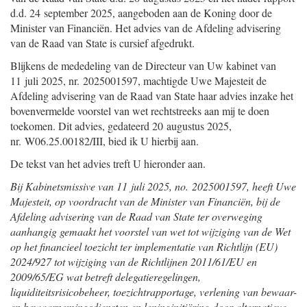
d.d. 24 september 2025, aangeboden aan de Koning door de
Minister van Financiën. Het advies van de Afdeling advisering
van de Raad van State is cursief afgedrukt.
Blijkens de mededeling van de Directeur van Uw kabinet van
11 juli 2025, nr. 2025001597, machtigde Uwe Majesteit de
Afdeling advisering van de Raad van State haar advies inzake het
bovenvermelde voorstel van wet rechtstreeks aan mij te doen
toekomen. Dit advies, gedateerd 20 augustus 2025,
nr. W06.25.00182/III, bied ik U hierbij aan.
De tekst van het advies treft U hieronder aan.
Bij Kabinetsmissive van 11 juli 2025, no. 2025001597, heeft Uwe
Majesteit, op voordracht van de Minister van Financiën, bij de
Afdeling advisering van de Raad van State ter overweging
aanhangig gemaakt het voorstel van wet tot wijziging van de Wet
op het financieel toezicht ter implementatie van Richtlijn (EU)
2024/927 tot wijziging van de Richtlijnen 2011/61/EU en
2009/65/EG wat betreft delegatieregelingen,
liquiditeitsrisicobeheer, toezichtrapportage, verlening van bewaar-
en bewaarnemingsdiensten en leninginitiëring door alternatieve