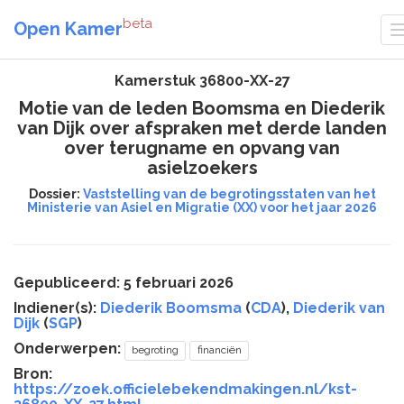
beta
Open Kamer
Kamerstuk 36800-XX-27
Motie van de leden Boomsma en Diederik
van Dijk over afspraken met derde landen
over terugname en opvang van
asielzoekers
Dossier:
Vaststelling van de begrotingsstaten van het
Ministerie van Asiel en Migratie (XX) voor het jaar 2026
Gepubliceerd: 5 februari 2026
Indiener(s):
Diederik Boomsma
(
CDA
),
Diederik van
Dijk
(
SGP
)
Onderwerpen:
begroting
financiën
Bron:
https://zoek.officielebekendmakingen.nl/kst-