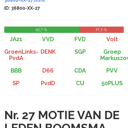
36800-XX-27.html
ID: 36800-XX-27
62,7 %
37,3 %
JA21
VVD
FVD
Volt
GroenLinks-
DENK
SGP
Groep
PvdA
Markuszo
BBB
D66
CDA
PVV
SP
PvdD
CU
50PLUS
Nr. 27
MOTIE VAN DE
LEDEN BOOMSMA