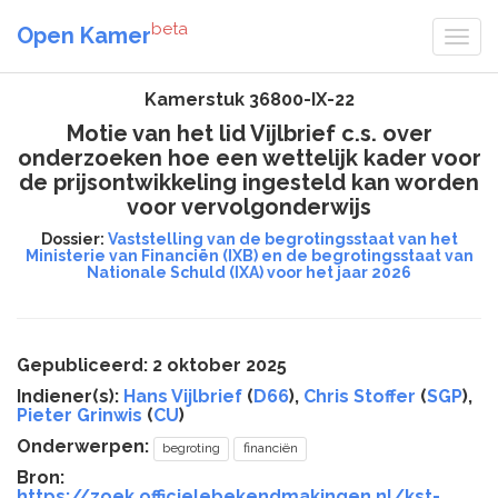
beta
Open Kamer
Kamerstuk 36800-IX-22
Motie van het lid Vijlbrief c.s. over
onderzoeken hoe een wettelijk kader voor
de prijsontwikkeling ingesteld kan worden
voor vervolgonderwijs
Dossier:
Vaststelling van de begrotingsstaat van het
Ministerie van Financiën (IXB) en de begrotingsstaat van
Nationale Schuld (IXA) voor het jaar 2026
Gepubliceerd: 2 oktober 2025
Indiener(s):
Hans Vijlbrief
(
D66
),
Chris Stoffer
(
SGP
),
Pieter Grinwis
(
CU
)
Onderwerpen:
begroting
financiën
Bron:
https://zoek.officielebekendmakingen.nl/kst-