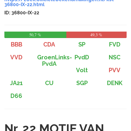
36800-IX-22.html
ID: 36800-IX-22
50,7 %
49,3 %
BBB
CDA
SP
FVD
VVD
GroenLinks-
PvdD
NSC
PvdA
Volt
PVV
JA21
CU
SGP
DENK
D66
Nr. 22
MOTIE VAN