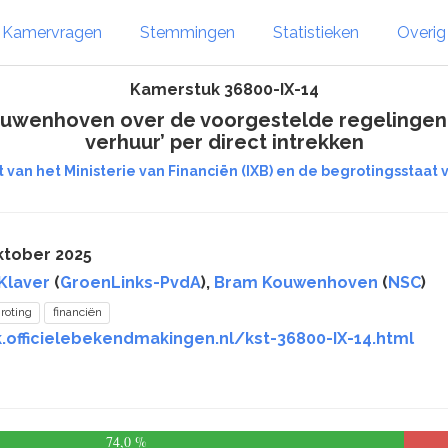
Kamervragen
Stemmingen
Statistieken
Overi
Kamerstuk 36800-IX-14
ouwenhoven over de voorgestelde regelingen 
verhuur’ per direct intrekken
 van het Ministerie van Financiën (IXB) en de begrotingsstaat v
ktober 2025
Klaver
(
GroenLinks-PvdA
),
Bram Kouwenhoven
(
NSC
)
roting
financiën
.officielebekendmakingen.nl/kst-36800-IX-14.html
74,0 %