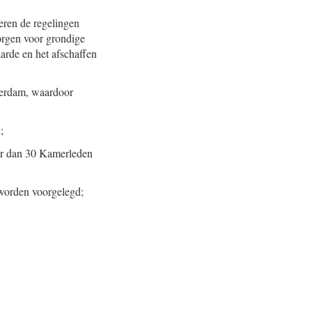
eren de regelingen
orgen voor grondige
arde en het afschaffen
tterdam, waardoor
;
eer dan 30 Kamerleden
 worden voorgelegd;