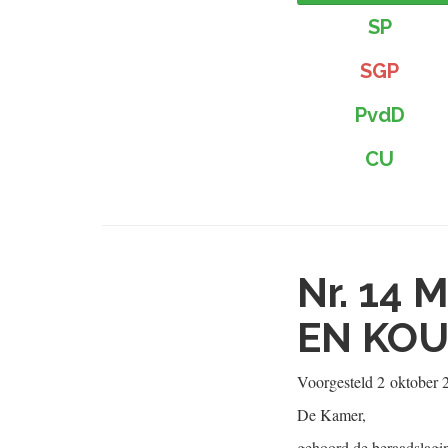
SP
SGP
PvdD
CU
Nr. 14
M
EN KO
Voorgesteld
2 oktober 
De Kamer,
gehoord de beraadslagi