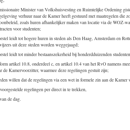
missionaire Minister van Volkshuisvesting en Ruimtelijke Ordening gist
gelgeving verhuur naar de Kamer heeft gestuurd met maatregelen die z
oonbeleid, zoals huren afhankelijker maken van locatie via de WOZ-wa
tracten voor studenten;
rstel leidt tot hogere huren in steden als Den Haag, Amsterdam en Ro
wijzers uit deze steden worden weggejaagd;
rstel leidt tot minder bestaanszekerheid bij honderdduizenden studenten
form artikel 10.8, onderdeel c, en artikel 10.4 van het RvO namens m
ar de Kamervoorzitter, waarmee deze regelingen gestuit zijn;
den willen dat de regelingen via een wet in formele zin aan de Kamer
voorgestelde regelingen per direct in te trekken,
 van de dag.