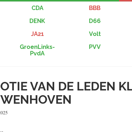
CDA
BBB
DENK
D66
JA21
Volt
GroenLinks-
PVV
PvdA
OTIE VAN DE LEDEN K
UWENHOVEN
2025
ng,