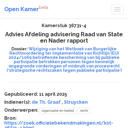
beta
Open Kamer
Kamerstuk 36731-4
Advies Afdeling advisering Raad van State
en Nader rapport
Dossier:
Wijziging van het Wetboek van Burgerlijke
Rechtsvordering ter implementatie van Richtlijn (EU)
2024/1069 betreffende bescherming van bij publieke
participatie betrokken personen tegen kennelijk
ongegronde vorderingen of misbruik van procesrecht
(‘strategische rechtszaken tegen publieke participatie’)
Gepubliceerd: 11 april 2025
Indiener(s):
de Th. Graaf
,
Struycken
Onderwerpen:
organisatie en beleid
recht
Bron:
https://zoek.officielebekendmakingen.nl/kst-
36731-4.html