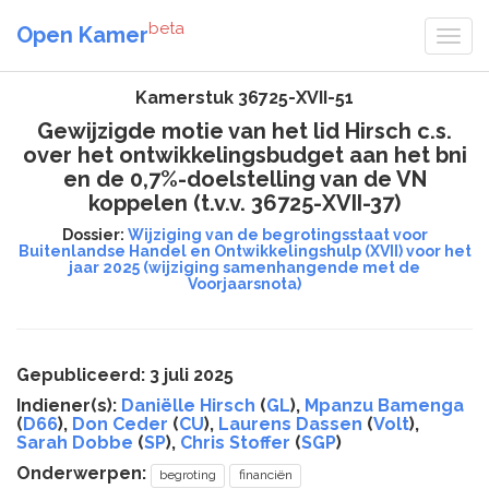
beta
Open Kamer
Kamerstuk 36725-XVII-51
Gewijzigde motie van het lid Hirsch c.s.
over het ontwikkelingsbudget aan het bni
en de 0,7%-doelstelling van de VN
koppelen (t.v.v. 36725-XVII-37)
Dossier:
Wijziging van de begrotingsstaat voor
Buitenlandse Handel en Ontwikkelingshulp (XVII) voor het
jaar 2025 (wijziging samenhangende met de
Voorjaarsnota)
Gepubliceerd: 3 juli 2025
Indiener(s):
Daniëlle Hirsch
(
GL
),
Mpanzu Bamenga
(
D66
),
Don Ceder
(
CU
),
Laurens Dassen
(
Volt
),
Sarah Dobbe
(
SP
),
Chris Stoffer
(
SGP
)
Onderwerpen:
begroting
financiën