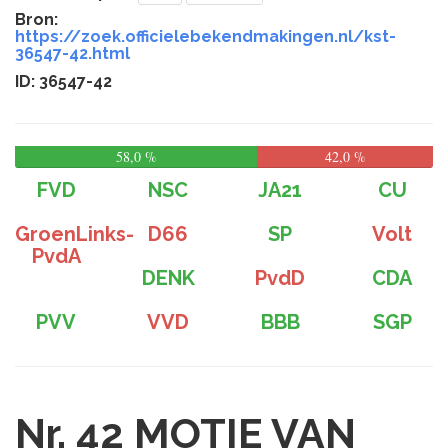
Bron:
https://zoek.officielebekendmakingen.nl/kst-
36547-42.html
ID: 36547-42
58,0 %
42,0 %
FVD
NSC
JA21
CU
GroenLinks-
D66
SP
Volt
PvdA
DENK
PvdD
CDA
PVV
VVD
BBB
SGP
Nr. 42
MOTIE VAN