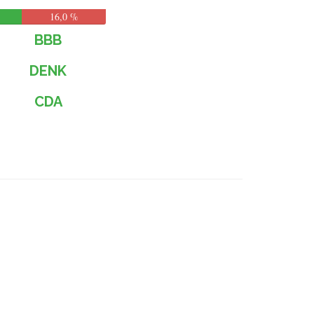
16,0 %
BBB
DENK
CDA