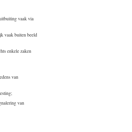
uitbuiting vaak via
ijk vaak buiten beeld
chts enkele zaken
oedens van
esting;
ignalering van