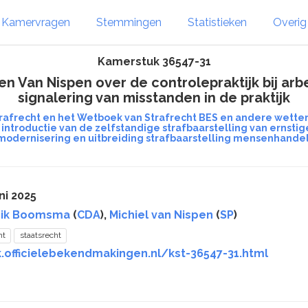
Kamervragen
Stemmingen
Statistieken
Overi
Kamerstuk 36547-31
 Van Nispen over de controlepraktijk bij arbe
signalering van misstanden in de praktijk
trafrecht en het Wetboek van Strafrecht BES en andere wette
introductie van de zelfstandige strafbaarstelling van ernsti
modernisering en uitbreiding strafbaarstelling mensenhandel
ni 2025
rik Boomsma
(
CDA
),
Michiel van Nispen
(
SP
)
ht
staatsrecht
.officielebekendmakingen.nl/kst-36547-31.html