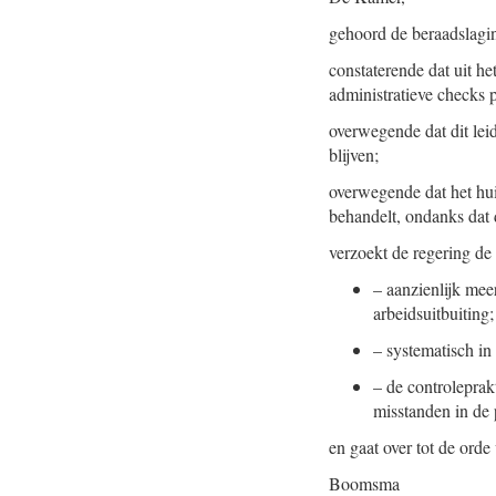
gehoord de beraadslagi
constaterende dat uit he
administratieve checks p
overwegende dat dit leid
blijven;
overwegende dat het hui
behandelt, ondanks dat d
verzoekt de regering d
–
aanzienlijk mee
arbeidsuitbuiting;
–
systematisch in
–
de controleprak
misstanden in de p
en gaat over tot de orde
Boomsma