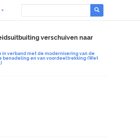
g
idsuitbuiting verschuiven naar
n in verband met de modernisering van de
ge benadeling en van voordeeltrekking (Wet
)