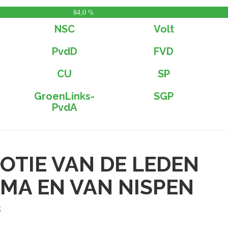
84,0 %
NSC
Volt
PvdD
FVD
CU
SP
GroenLinks-
SGP
PvdA
OTIE VAN DE LEDEN
MA EN VAN NISPEN
5