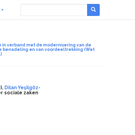
g
n in verband met de modernisering van de
ge benadeling en van voordeeltrekking (Wet
)
D
),
Dilan Yeşilgöz-
r sociale zaken