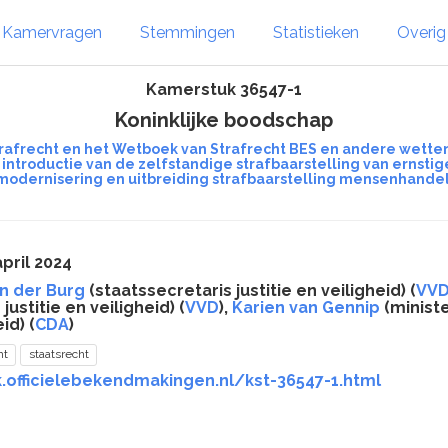
Kamervragen
Stemmingen
Statistieken
Overi
Kamerstuk 36547-1
Koninklijke boodschap
trafrecht en het Wetboek van Strafrecht BES en andere wette
introductie van de zelfstandige strafbaarstelling van ernsti
modernisering en uitbreiding strafbaarstelling mensenhandel
pril 2024
an der Burg
(staatssecretaris justitie en veiligheid) (
VV
justitie en veiligheid) (
VVD
),
Karien van Gennip
(ministe
d) (
CDA
)
ht
staatsrecht
.officielebekendmakingen.nl/kst-36547-1.html