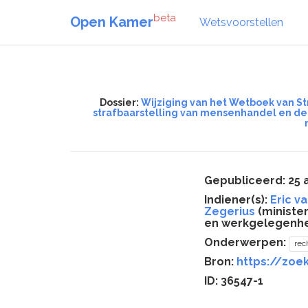
beta
Open Kamer
Wetsvoorstellen
Dossier:
Wijziging van het Wetboek van S
strafbaarstelling van mensenhandel en de 
Gepubliceerd: 25 a
Indiener(s):
Eric v
Zegerius
(minister 
en werkgelegenhei
Onderwerpen:
rec
Bron:
https://zoek
ID: 36547-1