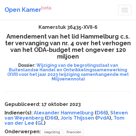
beta
Open Kamer
Kamerstuk 36435-XVII-6
Amendement van het lid Hammelburg c.s.
ter vervanging van nr. 4 over het verhogen
van het ODA-budget met ongeveer 120
miljoen
Dossier:
Wijziging van de begrotingsstaat van
Buitenlandse Handel en Ontwikkelingssamenwerking
(XVII) voor het jaar 2023 (wijziging samenhangende met
Miljoenennota)
Gepubliceerd: 17 oktober 2023
Indiener(s):
Alexander Hammelburg
(
D66
),
Steven
van Weyenberg
(
D66
),
Joris Thijssen
(
PvdA
),
Tom
van der Lee
(
GL
)
Onderwerpen:
begroting
financiën