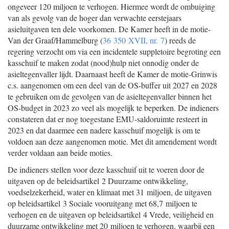
ongeveer 120 miljoen te verhogen. Hiermee wordt de ombuiging
van als gevolg van de hoger dan verwachte eerstejaars
asieluitgaven ten dele voorkomen. De Kamer heeft in de motie-
Van der Graaf/Hammelburg (
36 350 XVII, nr. 7
) reeds de
regering verzocht om via een incidentele suppletoire begroting een
kasschuif te maken zodat (nood)hulp niet onnodig onder de
asieltegenvaller lijdt. Daarnaast heeft de Kamer de motie-Grinwis
c.s. aangenomen om een deel van de OS-buffer uit 2027 en 2028
te gebruiken om de gevolgen van de asieltegenvaller binnen het
OS-budget in 2023 zo veel als mogelijk te beperken. De indieners
constateren dat er nog toegestane EMU-saldoruimte resteert in
2023 en dat daarmee een nadere kasschuif mogelijk is om te
voldoen aan deze aangenomen motie. Met dit amendement wordt
verder voldaan aan beide moties.
De indieners stellen voor deze kasschuif uit te voeren door de
uitgaven op de beleidsartikel 2 Duurzame ontwikkeling,
voedselzekerheid, water en klimaat met 31 miljoen, de uitgaven
op beleidsartikel 3 Sociale vooruitgang met 68,7 miljoen te
verhogen en de uitgaven op beleidsartikel 4 Vrede, veiligheid en
duurzame ontwikkeling met 20 miljoen te verhogen, waarbij een