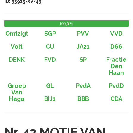
ID: 35925-XV-43
100,0 %
0,
%
Omtzigt
SGP
PVV
VVD
Volt
CU
JA21
D66
DENK
FVD
SP
Fractie
Den
Haan
Groep
GL
PvdA
PvdD
Van
Haga
BIJ1
BBB
CDA
Nr. 43
MOTIE VAN