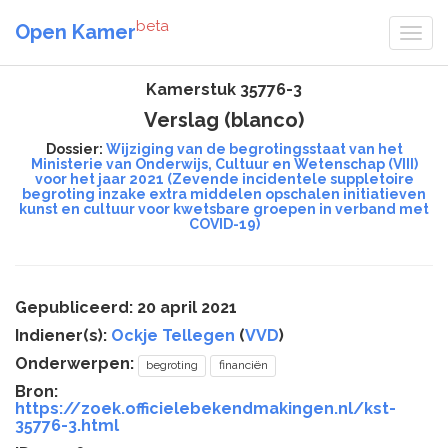
beta
Open Kamer
Kamerstuk 35776-3
Verslag (blanco)
Dossier:
Wijziging van de begrotingsstaat van het
Ministerie van Onderwijs, Cultuur en Wetenschap (VIII)
voor het jaar 2021 (Zevende incidentele suppletoire
begroting inzake extra middelen opschalen initiatieven
kunst en cultuur voor kwetsbare groepen in verband met
COVID-19)
Gepubliceerd: 20 april 2021
Indiener(s):
Ockje Tellegen
(
VVD
)
Onderwerpen:
begroting
financiën
Bron:
https://zoek.officielebekendmakingen.nl/kst-
35776-3.html