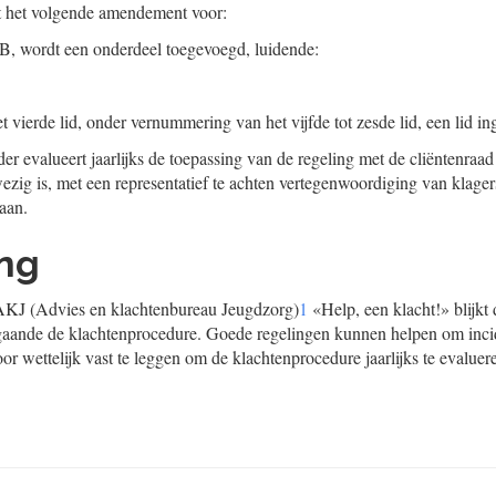
t het volgende amendement voor:
l B, wordt een onderdeel toegevoegd, luidende:
et vierde lid, onder vernummering van het vijfde tot zesde lid, een lid i
r evalueert jaarlijks de toepassing van de regeling met de cliëntenraad
ezig is, met een representatief te achten vertegenwoordiging van klager
aan.
ing
AKJ (Advies en klachtenbureau Jeugdzorg)
1
«Help, een klacht!» blijkt 
ngaande de klachtenprocedure. Goede regelingen kunnen helpen om inc
or wettelijk vast te leggen om de klachtenprocedure jaarlijks te evaluer