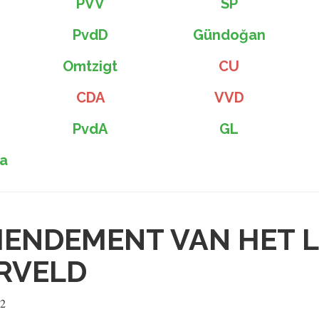
PVV
SP
PvdD
Gündoğan
Omtzigt
CU
CDA
VVD
PvdA
GL
a
ENDEMENT VAN HET L
RVELD
22