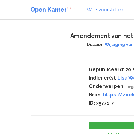
beta
Open Kamer
Wetsvoorstellen
Amendement van het l
Dossier:
Wijziging va
Gepubliceerd: 20 a
Indiener(s):
Lisa W
Onderwerpen:
org
Bron:
https://zoek
ID: 35771-7