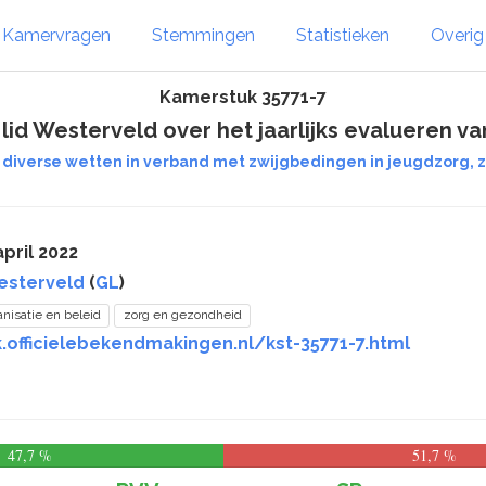
Kamervragen
Stemmingen
Statistieken
Overi
Kamerstuk 35771-7
id Westerveld over het jaarlijks evalueren va
n diverse wetten in verband met zwijgbedingen in jeugdzorg, 
pril 2022
esterveld
(
GL
)
anisatie en beleid
zorg en gezondheid
.officielebekendmakingen.nl/kst-35771-7.html
47,7 %
51,7 %