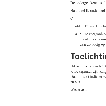
De ondergetekende stel
Na artikel II, onderdee
C
In artikel 13 wordt na h
5.
De zorgaanbiede
cliëntenraad aanw
daar zo nodig op 
Toelicht
Uit onderzoek van het 
verbeterpunten zijn aa
Daarom stelt indiener vo
passen.
Westerveld