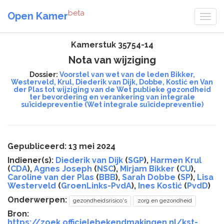
beta
Open Kamer
Kamerstuk 35754-14
Nota van wijziging
Dossier:
Voorstel van wet van de leden Bikker,
Westerveld, Krul, Diederik van Dijk, Dobbe, Kostić en Van
der Plas tot wijziging van de Wet publieke gezondheid
ter bevordering en verankering van integrale
suïcidepreventie (Wet integrale suïcidepreventie)
Gepubliceerd: 13 mei 2024
Indiener(s):
Diederik van Dijk
(
SGP
),
Harmen Krul
(
CDA
),
Agnes Joseph
(
NSC
),
Mirjam Bikker
(
CU
),
Caroline van der Plas
(
BBB
),
Sarah Dobbe
(
SP
),
Lisa
Westerveld
(
GroenLinks-PvdA
),
Ines Kostić
(
PvdD
)
Onderwerpen:
gezondheidsrisico's
zorg en gezondheid
Bron:
https://zoek.officielebekendmakingen.nl/kst-