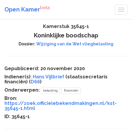
beta
Open Kamer
Kamerstuk 35645-1
Koninklijke boodschap
Dossier:
Wijziging van de Wet vliegbelasting
Gepubliceerd: 20 november 2020
Indiener(s):
Hans Vijlbrief
(staatssecretaris
financiën) (
D66
)
Onderwerpen:
belasting
financiën
Bron:
https://zoek.officielebekendmakingen.nl/kst-
35645-1.html
ID: 35645-1