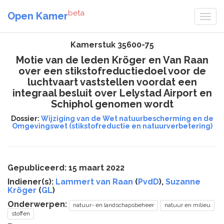
beta
Open Kamer
Kamerstuk 35600-75
Motie van de leden Kröger en Van Raan
over een stikstofreductiedoel voor de
luchtvaart vaststellen voordat een
integraal besluit over Lelystad Airport en
Schiphol genomen wordt
Dossier:
Wijziging van de Wet natuurbescherming en de
Omgevingswet (stikstofreductie en natuurverbetering)
Gepubliceerd: 15 maart 2022
Indiener(s):
Lammert van Raan
(
PvdD
),
Suzanne
Kröger
(
GL
)
Onderwerpen:
natuur- en landschapsbeheer
natuur en milieu
stoffen