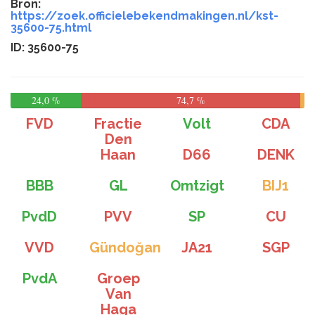
Bron:
https://zoek.officielebekendmakingen.nl/kst-
35600-75.html
ID: 35600-75
24,0 %
74,7 %
FVD
Fractie
Volt
CDA
Den
Haan
D66
DENK
BBB
GL
Omtzigt
BIJ1
PvdD
PVV
SP
CU
VVD
Gündoğan
JA21
SGP
PvdA
Groep
Van
Haga