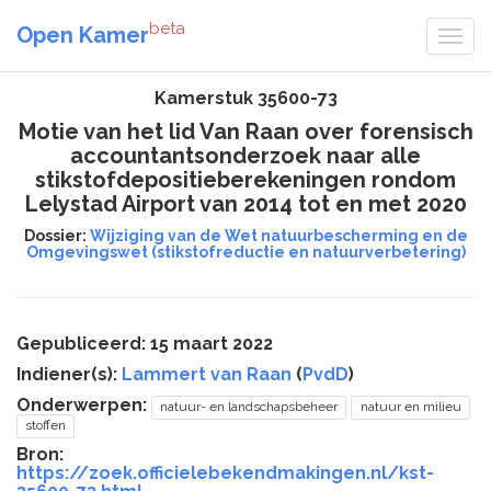
beta
Open Kamer
Kamerstuk 35600-73
Motie van het lid Van Raan over forensisch
accountantsonderzoek naar alle
stikstofdepositieberekeningen rondom
Lelystad Airport van 2014 tot en met 2020
Dossier:
Wijziging van de Wet natuurbescherming en de
Omgevingswet (stikstofreductie en natuurverbetering)
Gepubliceerd: 15 maart 2022
Indiener(s):
Lammert van Raan
(
PvdD
)
Onderwerpen:
natuur- en landschapsbeheer
natuur en milieu
stoffen
Bron:
https://zoek.officielebekendmakingen.nl/kst-