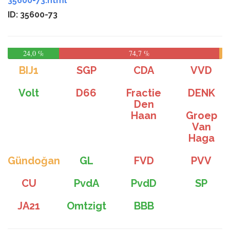
35600-73.html
ID: 35600-73
24,0 %
74,7 %
BIJ1
SGP
CDA
VVD
Volt
D66
Fractie
DENK
Den
Haan
Groep
Van
Haga
Gündoğan
GL
FVD
PVV
CU
PvdA
PvdD
SP
JA21
Omtzigt
BBB