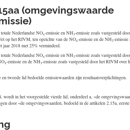
2.15aa (omgevingswaarde
missie)
e totale Nederlandse NO
-emissie en NH
-emissie zoals vastgesteld do
x
3
 Wet op het RIVM, ten opzichte van de NO
-emissie en de NH
-emissie 
x
3
t jaar 2018 met 25% verminderd.
e totale Nederlandse NO
-emissie en NH
-emissie zoals vastgesteld do
x
3
 NO
-emissie en de NH
-emissie zoals vastgesteld door het RIVM over 
x
3
e en tweede lid bedoelde emissiewaarden zijn resultaatsverplichtingen.
 B, wordt in het voorgestelde vierde lid, onderdeel a, «de omgevingswaar
angen door «de omgevingswaarden, bedoeld in de artikelen 2.15a, eerste l
ing