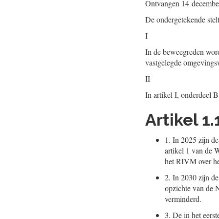
Ontvangen
14 decembe
De ondergetekende stel
I
In de beweegreden word
vastgelegde omgevings
II
In artikel I, onderdeel 
Artikel 1
1.
In 2025 zijn d
artikel 1 van de
het RIVM over he
2.
In 2030 zijn d
opzichte van de
verminderd.
3.
De in het eerst