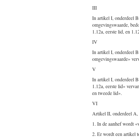
III
In artikel I, onderdeel B
omgevingswaarde, bedoel
1.12a, eerste lid, en 1.1
IV
In artikel I, onderdeel 
omgevingswaarde» ver
V
In artikel I, onderdeel 
1.12a, eerste lid» verva
en tweede lid».
VI
Artikel II, onderdeel A,
1.
In de aanhef wordt «w
2.
Er wordt een artikel 