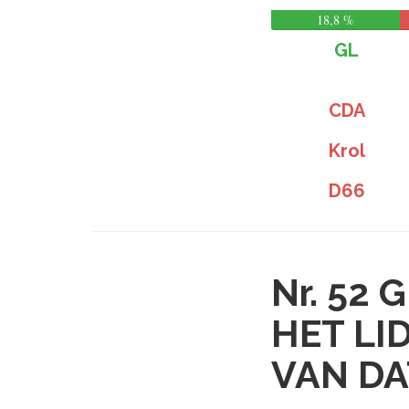
18,8 %
GL
CDA
Krol
D66
Nr. 52
G
HET LI
VAN DA