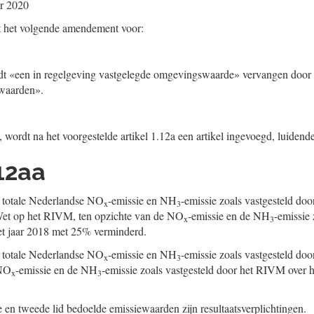
r 2020
t het volgende amendement voor:
t «een in regelgeving vastgelegde omgevingswaarde» vervangen door 
waarden».
B, wordt na het voorgestelde artikel 1.12a een artikel ingevoegd, luidende
.12aa
e totale Nederlandse NO
-emissie en NH
-emissie zoals vastgesteld do
x
3
 Wet op het RIVM, ten opzichte van de NO
-emissie en de NH
-emissie 
x
3
t jaar 2018 met 25% verminderd.
e totale Nederlandse NO
-emissie en NH
-emissie zoals vastgesteld do
x
3
 NO
-emissie en de NH
-emissie zoals vastgesteld door het RIVM over 
x
3
e en tweede lid bedoelde emissiewaarden zijn resultaatsverplichtingen.