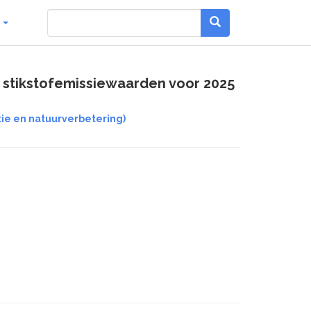
g
e stikstofemissiewaarden voor 2025
ie en natuurverbetering)