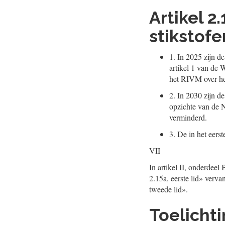
Artikel 
stikstofe
1.
In 2025 zijn d
artikel 1 van de
het RIVM over he
2.
In 2030 zijn d
opzichte van de
verminderd.
3.
De in het eerst
VII
In artikel II, onderdeel
2.15a, eerste lid» verv
tweede lid».
Toelicht