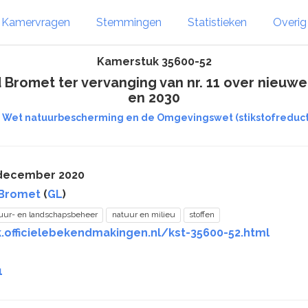
Kamervragen
Stemmingen
Statistieken
Overi
Kamerstuk 35600-52
Bromet ter vervanging van nr. 11 over nieuw
en 2030
e Wet natuurbescherming en de Omgevingswet (stikstofreduct
 december 2020
 Bromet
(
GL
)
uur- en landschapsbeheer
natuur en milieu
stoffen
k.officielebekendmakingen.nl/kst-35600-52.html
1