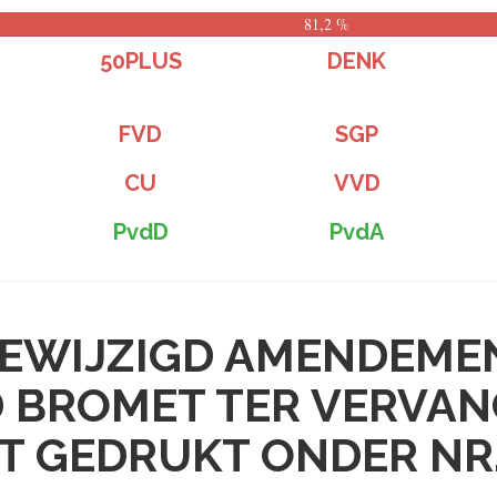
81,2 %
50PLUS
DENK
FVD
SGP
CU
VVD
PvdD
PvdA
EWIJZIGD AMENDEME
D BROMET TER VERVA
T GEDRUKT ONDER NR.