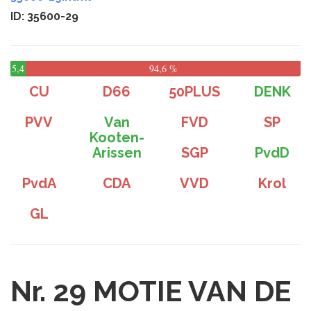
ID: 35600-29
5,4
94,6 %
%
CU
D66
50PLUS
DENK
PVV
Van
FVD
SP
Kooten-
Arissen
SGP
PvdD
PvdA
CDA
VVD
Krol
GL
Nr. 29
MOTIE VAN DE