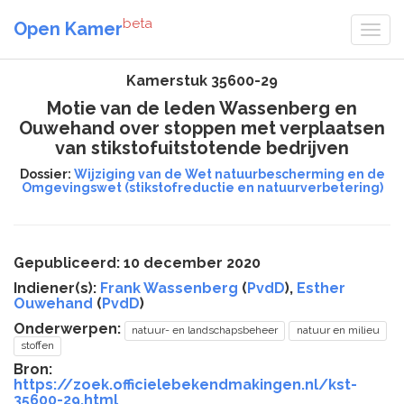
beta
Open Kamer
Kamerstuk 35600-29
Motie van de leden Wassenberg en
Ouwehand over stoppen met verplaatsen
van stikstofuitstotende bedrijven
Dossier:
Wijziging van de Wet natuurbescherming en de
Omgevingswet (stikstofreductie en natuurverbetering)
Gepubliceerd: 10 december 2020
Indiener(s):
Frank Wassenberg
(
PvdD
),
Esther
Ouwehand
(
PvdD
)
Onderwerpen:
natuur- en landschapsbeheer
natuur en milieu
stoffen
Bron:
https://zoek.officielebekendmakingen.nl/kst-
35600-29.html