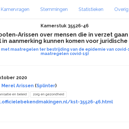
Kamervragen
Stemmingen
Statistieken
Overi
Kamerstuk 35526-46
Kooten-Arissen over mensen die in verzet gaa
l in aanmerking kunnen komen voor juridische bi
 met maatregelen ter bestrijding van de epidemie van covid-1
maatregelen covid-19)
ktober 2020
Merel Arissen
(
Splinter
)
anisatie en beleid
zorg en gezondheid
k.officielebekendmakingen.nl/kst-35526-46.html