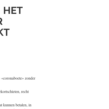
 HET
R
KT
de «coronaboete» zonder
kortschieten, recht
at kunnen betalen, in