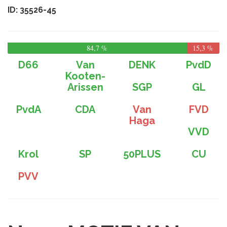
ID: 35526-45
84,7 %
15,3 %
D66
Van
DENK
PvdD
Kooten-
Arissen
SGP
GL
PvdA
CDA
Van
FVD
Haga
VVD
Krol
SP
50PLUS
CU
PVV