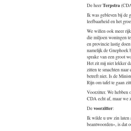
Terpstra
De heer
(CDA
Ik was gebleven bij de 
leefbaarheid en het gro
We willen ook meer rijk
die miljoen woningen te
en provincie lastig doen
namelijk de Gnephoek bi
sprake van een groot won
Het zit mij niet lekker 
zitten te smachten naar 
betreft niet. Is de Min
Rijn om tafel te gaan z
Voorzitter. We hebben o
CDA echt af, maar we zi
voorzitter
De
:
Ik wilde u uw zin laten
beantwoorden», is dat 