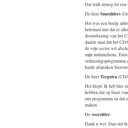
Dat leidt alsnog tot een
Smeulders
De heer
(Gr
Het was een beetje uitl
helemaal niet dat er al
doorrekening van het CD
daarin staat dat het CD
de vrije sector wil afs
mijn initiatiefnota. To
verkiezingsprogramma e
harde afspraken hierov
Terpstra
De heer
(CDA
Het klopt. Ik heb hier 
hebben dat op basis van
ons programma en dat zi
maken.
voorzitter
De
:
Dank u wel. Dan stel ik