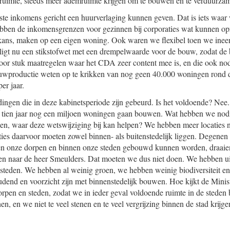
 ruimte, steeds meer ademruimte krijgen om te bouwen en te verduurza
te inkomens gericht een huurverlaging kunnen geven. Dat is iets waar
ebben de inkomensgrenzen voor gezinnen bij corporaties wat kunnen opr
 kans, maken op een eigen woning. Ook waren we flexibel toen we inee
 ligt nu een stikstofwet met een drempelwaarde voor de bouw, zodat de
oor stuk maatregelen waar het CDA zeer content mee is, en die ook nod
productie weten op te krikken van nog geen 40.000 woningen rond de
er jaar.
 dingen die in deze kabinetsperiode zijn gebeurd. Is het voldoende? Nee
tien jaar nog een miljoen woningen gaan bouwen. Wat hebben we nodi
n, waar deze wetswijziging bij kan helpen? We hebben meer locaties n
aties daarvoor moeten zowel binnen- als buitenstedelijk liggen. Degenen
n onze dorpen en binnen onze steden gebouwd kunnen worden, draaie
ven naar de heer Smeulders. Dat moeten we dus niet doen. We hebben ui
e steden. We hebben al weinig groen, we hebben weinig biodiversiteit en
end en voorzicht zijn met binnenstedelijk bouwen. Hoe kijkt de Minis
pen en steden, zodat we in ieder geval voldoende ruimte in de steden
, en we niet te veel stenen en te veel vergrijzing binnen de stad krijge