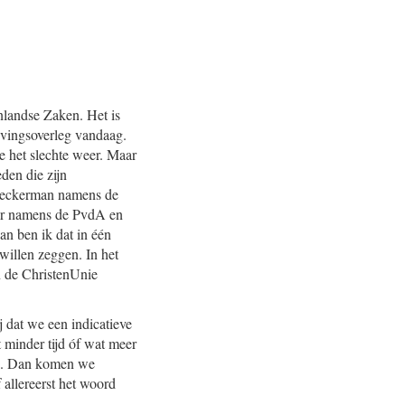
landse Zaken. Het is
evingsoverleg vandaag.
e het slechte weer. Maar
den die zijn
Beckerman namens de
er namens de PvdA en
n ben ik dat in één
willen zeggen. In het
n de ChristenUnie
j dat we een indicatieve
t minder tijd óf wat meer
pen. Dan komen we
 allereerst het woord