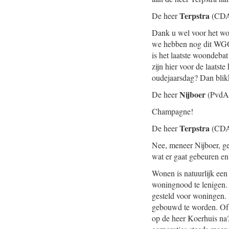
Terpstra
De heer
(CDA
Dank u wel voor het woo
we hebben nog dit WGO. 
is het laatste woondeba
zijn hier voor de laatst
oudejaarsdag? Dan blikk
Nijboer
De heer
(PvdA
Champagne!
Terpstra
De heer
(CDA
Nee, meneer Nijboer, ge
wat er gaat gebeuren e
Wonen is natuurlijk een
woningnood te lenigen. 
gesteld voor woningen. 
gebouwd te worden. Of w
op de heer Koerhuis na?