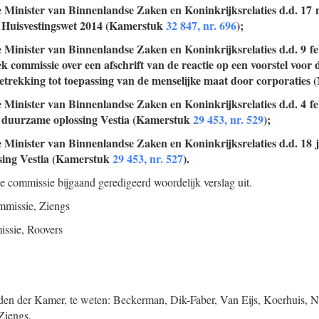
e Minister van Binnenlandse Zaken en Koninkrijksrelaties d.d. 17
e Huisvestingswet 2014 (Kamerstuk
32 847, nr. 696
);
e Minister van Binnenlandse Zaken en Koninkrijksrelaties d.d. 9 f
ek commissie over een afschrift van de reactie op een voorstel voor
etrekking tot toepassing van de menselijke maat door corporaties
e Minister van Binnenlandse Zaken en Koninkrijksrelaties d.d. 4 f
 duurzame oplossing Vestia (Kamerstuk
29 453, nr. 529
);
e Minister van Binnenlandse Zaken en Koninkrijksrelaties d.d. 18 
sing Vestia (Kamerstuk
29 453, nr. 527
).
de commissie bijgaand geredigeerd woordelijk verslag uit.
mmissie,
Ziengs
issie,
Roovers
en der Kamer, te weten: Beckerman, Dik-Faber, Van Eijs, Koerhuis, Ni
Ziengs,