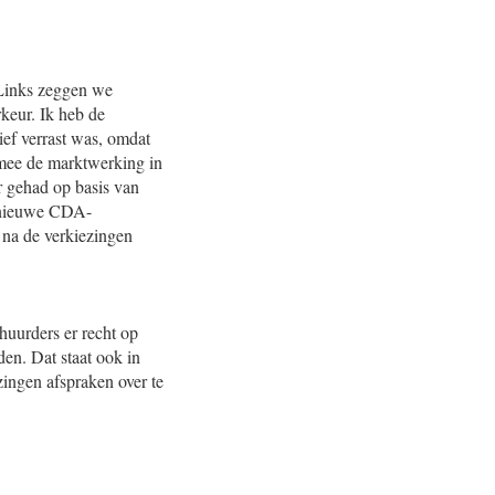
enLinks zeggen we
keur. Ik heb de
ef verrast was, omdat
rmee de marktwerking in
r gehad op basis van
t nieuwe CDA-
 na de verkiezingen
huurders er recht op
en. Dat staat ook in
zingen afspraken over te