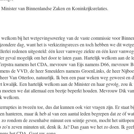
Minister van Binnenlandse Zaken en Koninkrijksrelaties.
 welkom bij het wetgevingsoverleg van de vaste commissie voor Binnen
bijzondere dag, want het is verkiezingsreces en toch hebben we dit wetg
lerlei redenen uitgesteld: één keer vanwege ziekte en één keer vanweg
er geval mogelijk om het door te laten gaan. Hartelijk welkom aan de le
 Terpstra namens het CDA, mevrouw van Eijs namens D66, mevrouw 
namens de VVD, de heer Smeulders namens GroenLinks, de heer Nijbo
er Van Otterloo, natuurlijk. Ik ben een paar weken weg geweest en da
t kwalijk. Een hartelijk welkom aan de Minister en haar gevolg, zou ik 
n moeten we dat allemaal een beetje beperkt houden. Mevrouw Dik va
ijk welkom.
terrupties in tweeën toe, dus dat kunnen ook vier vragen zijn. Er staat bi
ten hanteren, maar ik heb al van een aantal leden begrepen dat ze óf wa
al zo rondom de zesenhalve minuut een seintje geven, mocht het uitlo
p zo’n zeven minuten uit, denk ik. Ja? Dan gaan we het zo doen. Ik geef
amens het CDA. Gaat uw gang.