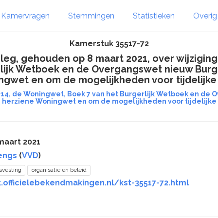
Kamervragen
Stemmingen
Statistieken
Overi
Kamerstuk 35517-72
eg, gehouden op 8 maart 2021, over wijziging
lijk Wetboek en de Overgangswet nieuw Burge
ingwet en om de mogelijkheden voor tijdelijk
014, de Woningwet, Boek 7 van het Burgerlijk Wetboek en de
e herziene Woningwet en om de mogelijkheden voor tijdelij
maart 2021
iengs
(
VVD
)
svesting
organisatie en beleid
.officielebekendmakingen.nl/kst-35517-72.html