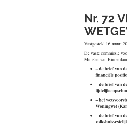
Nr. 72
V
WETGE
Vastgesteld
16 maart 2
De vaste commissie voo
Minister van Binnenland
de brief van d
–
financiële posit
de brief van d
–
tijdelijke opsc
het wetsvoorst
–
Woningwet (Ka
de brief van d
–
volkshuisvesteli