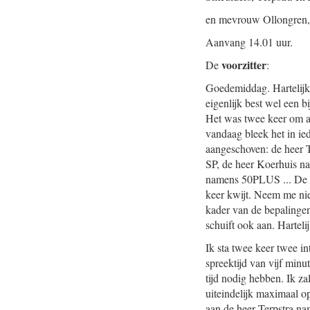
en mevrouw Ollongren, 
Aanvang 14.01 uur.
voorzitter
De
:
Goedemiddag. Hartelijk
eigenlijk best wel een 
Het was twee keer om al
vandaag bleek het in ied
aangeschoven: de heer
SP, de heer Koerhuis 
namens 50PLUS ... De he
keer kwijt. Neem me nie
kader van de bepalinge
schuift ook aan. Hartel
Ik sta twee keer twee in
spreektijd van vijf minu
tijd nodig hebben. Ik z
uiteindelijk maximaal o
aan de heer Terpstra n