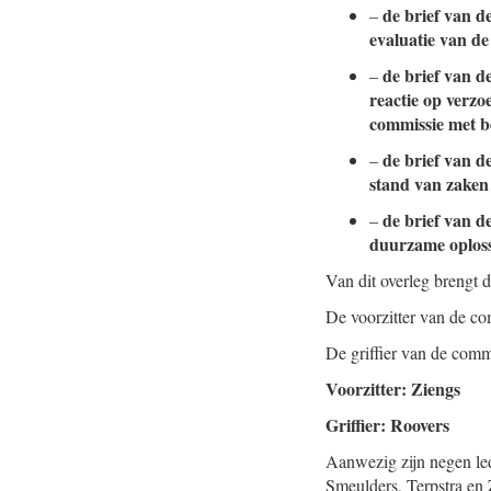
de brief van d
–
evaluatie van d
de brief van d
–
reactie op verzo
commissie met b
de brief van d
–
stand van zaken
de brief van d
–
duurzame oplos
Van dit overleg brengt 
De voorzitter van de co
De griffier van de comm
Voorzitter: Ziengs
Griffier: Roovers
Aanwezig zijn negen led
Smeulders, Terpstra en 