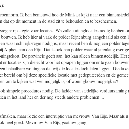
):
groennorm. Ik ben benieuwd hoe de Minister kijkt naar een binnensted
en dat op dit moment in de stad zit te behouden en te beschermen.
sregie: rijksregie voor locaties. We zullen uitleglocaties nodig hebben
 bouwen. Ik heb hier al vaak de polder Rijnenburg aangehaald als een 
 en waar echt rijksregie nodig is, maar recent ben ik nog een polder tegen
j Alphen aan den Rijn. Dat is ook een polder waar al jarenlang over ge
ingtekort. De provincie geeft aan: het kan alleen binnenstedelijk. Het zi
dat er locaties zijn die echt voor het oprapen liggen om er te gaan bou
een betaalbare woning en dat wij die locaties toch laten liggen. Die lu
ister bereid om bij deze specifieke locatie met gedeputeerden en de gem
itten om te kijken wat wél mogelijk is, of woningbouw mogelijk is?
ok simpele procedures nodig. De ladder van stedelijke verduurzaming m
en in het land her en der nog steeds andere problemen ...
 afmaken, maar ik zie een interruptie van mevrouw Van Eijs. Maar als u
ook heel goed. Mevrouw Van Eijs, gaat uw gang.