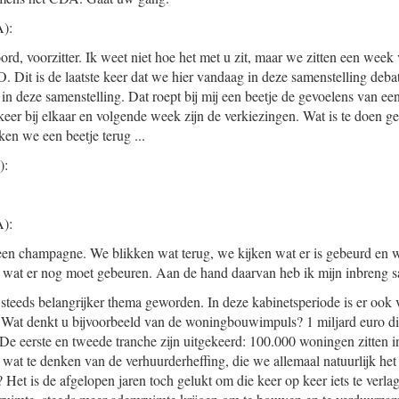
):
rd, voorzitter. Ik weet niet hoe het met u zit, maar we zitten een week
Dit is de laatste keer dat we hier vandaag in deze samenstelling deba
t in deze samenstelling. Dat roept bij mij een beetje de gevoelens van e
e keer bij elkaar en volgende week zijn de verkiezingen. Wat is te doen g
en we een beetje terug ...
):
):
en champagne. We blikken wat terug, we kijken wat er is gebeurd en w
n wat er nog moet gebeuren. Aan de hand daarvan heb ik mijn inbreng 
 steeds belangrijker thema geworden. In deze kabinetsperiode is er ook
Wat denkt u bijvoorbeeld van de woningbouwimpuls? 1 miljard euro die
De eerste en tweede tranche zijn uitgekeerd: 100.000 woningen zitten in
at te denken van de verhuurderheffing, die we allemaal natuurlijk het l
 Het is de afgelopen jaren toch gelukt om die keer op keer iets te verl