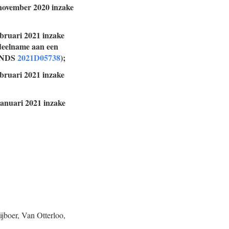
 november 2020 inzake
ebruari 2021 inzake
 deelname aan een
 (NDS
2021D05738
);
ebruari 2021 inzake
januari 2021 inzake
jboer, Van Otterloo,