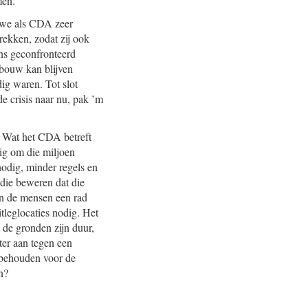
men.
 we als CDA zeer
ekken, zodat zij ook
ns geconfronteerd
 bouw kan blijven
ig waren. Tot slot
 crisis naar nu, pak ’m
. Wat het CDA betreft
g om die miljoen
odig, minder regels en
 die beweren dat die
n de mensen een rad
tleglocaties nodig. Het
 de gronden zijn duur,
ter aan tegen een
 behouden voor de
n?