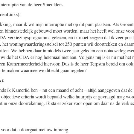
 interruptie van de heer Smeulders.
oenLinks):
okking, maar ik wil mijn interruptie niet op dit punt plaatsen. Als Gro
leen binnenstedelijk gebouwd moet worden, maar het heeft wel onze voor
A-verkiezingsprogramma gelezen, en ik moet zeggen dat ik zeer positi
A het woningwaarderingsstelsel tot 250 punten wil doortrekken en daa
chaffen. We hebben daar inmiddels twee jaar geleden een notaoverleg ove
en wilde het CDA er nog helemaal niet aan. Volgens mij is er nu met he
en Kamermeerderheid hiervoor. Dus is de heer Terpstra bereid om ook
er te maken waarmee we dit echt gaan regelen?
):
sinds ik Kamerlid ben – nu een maand of acht – altijd aangegeven dat de 
 objectieve criteria wordt bepaald welke huurprijs er gevraagd mag word
t in onze doorrekening. Ik sta er zeker voor open om daar na de verkie
 voor dat u doorgaat met uw inbreng.