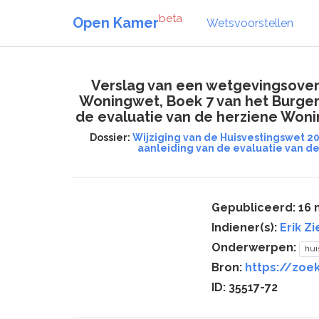
beta
Open Kamer
Wetsvoorstellen
Verslag van een wetgevingsoverl
Woningwet, Boek 7 van het Burger
de evaluatie van de herziene Won
Dossier:
Wijziging van de Huisvestingswet 2
aanleiding van de evaluatie van d
Gepubliceerd: 16 
Indiener(s):
Erik Z
Onderwerpen:
hui
Bron:
https://zoek
ID: 35517-72