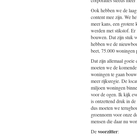
corporaties steeds meer
Ook hebben we de laags
content mee zijn. We h
meer kans, een grotere
werden met stikstof. Er
bouwen. Dat zijn stuk v
hebben we de nieuwbouw
beet, 75.000 woningen p
Dat zijn allemaal goeie
moeten we de komende 
woningen te gaan bouwe
meer rijksregie. De loc
miljoen woningen binne
voor de ogen. Ik kijk e
is ontzettend druk in d
dus moeten we terughoud
groennorm voor onze dor
mensen die daar nu wonen
voorzitter
De
: