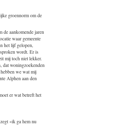
elijke groennorm om de
 om de aankomende jaren
locatie waar gemeente
 het lijf gelopen,
sproken wordt. Er is
t mij toch niet lekker.
wen, dat woningzoekenden
xe hebben we wat mij
eente Alphen aan den
oet er wat betreft het
 zegt «ik ga hem nu