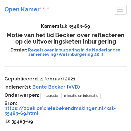
beta
Open Kamer
Kamerstuk 35483-69
Motie van het lid Becker over reflecteren
op de uitvoeringsketen inburgering
Dossier:
Regels over inburgering in de Nederlandse
samenleving (Wet inburgering 20..)
Gepubliceerd: 4 februari 2021
Indiener(s):
Bente Becker
(
VVD
)
Onderwerpen:
integratie
migratie en integratie
Bron:
https://zoek.officielebekendmakingen.nl/kst-
35483-69.html
ID: 35483-69