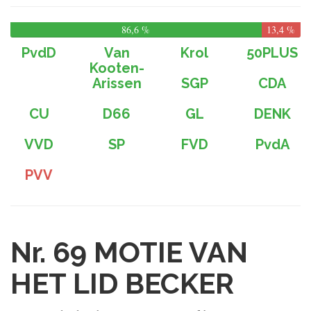
86,6 %
13,4 %
PvdD
Van
Krol
50PLUS
Kooten-
Arissen
SGP
CDA
CU
D66
GL
DENK
VVD
SP
FVD
PvdA
PVV
Nr. 69
MOTIE VAN
HET LID BECKER