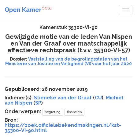
beta
Open Kamer
Kamerstuk 35300-VI-90
Gewijzigde motie van de leden Van Nispen
en Van der Graaf over maatschappelijk
effectieve rechtspraak (t.v.v. 35300-VI-57)
Dossier:
Vaststelling van de begrotingsstaten van het
Ministerie van Justitie en Veiligheid (VI) voor het jaar 2020
Gepubliceerd: 26 november 2019
Indiener(s):
Stieneke van der Graaf
(
CU
),
Michiel
van Nispen
(
SP
)
Onderwerpen:
begroting
financiën
Bron:
https://zoek.officielebekendmakingen.nl/kst-
35300-VI-90.html