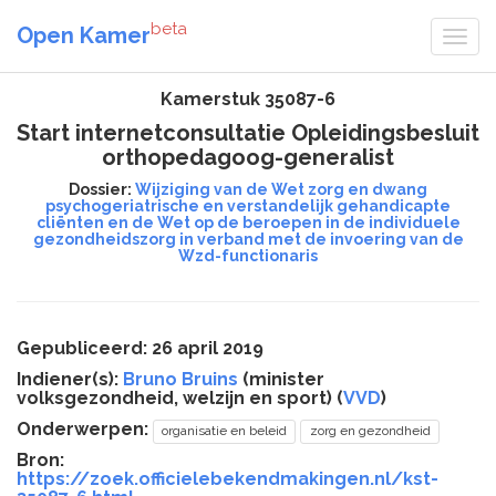
beta
Open Kamer
Kamerstuk 35087-6
Start internetconsultatie Opleidingsbesluit
orthopedagoog-generalist
Dossier:
Wijziging van de Wet zorg en dwang
psychogeriatrische en verstandelijk gehandicapte
cliënten en de Wet op de beroepen in de individuele
gezondheidszorg in verband met de invoering van de
Wzd-functionaris
Gepubliceerd: 26 april 2019
Indiener(s):
Bruno Bruins
(minister
volksgezondheid, welzijn en sport) (
VVD
)
Onderwerpen:
organisatie en beleid
zorg en gezondheid
Bron:
https://zoek.officielebekendmakingen.nl/kst-