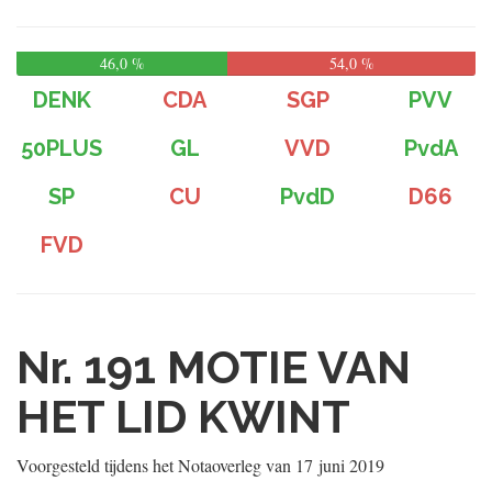
46,0 %
54,0 %
DENK
CDA
SGP
PVV
50PLUS
GL
VVD
PvdA
SP
CU
PvdD
D66
FVD
Nr. 191
MOTIE VAN
HET LID KWINT
Voorgesteld tijdens het Notaoverleg van
17 juni 2019