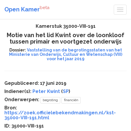
beta
Open Kamer
Kamerstuk 35000-VIII-191
Motie van het lid Kwint over de loonkloof
tussen primair en voortgezet onderwijs
Dossier:
Vaststelling van de begrotingsstaten van het
Ministerie van Onderwijs, Cultuur en Wetenschap (VIII)
voor het jaar 2019
Gepubliceerd: 17 juni 2019
Indiener(s):
Peter Kwint
(
SP
)
Onderwerpen:
begroting
financiën
Bron:
https://zoek.officielebekendmakingen.nl/kst-
35000-VIII-191.html
ID: 35000-VIII-191