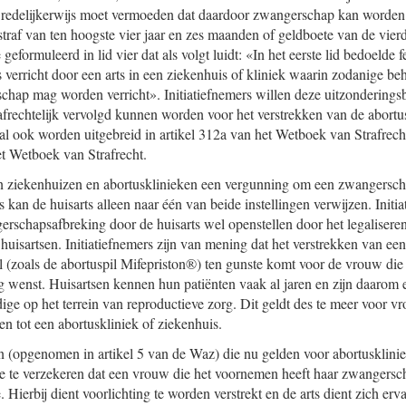
 of redelijkerwijs moet vermoeden dat daardoor zwangerschap kan worde
traf van ten hoogste vier jaar en zes maanden of geldboete van de vierd
geformuleerd in lid vier dat als volgt luidt: «In het eerste lid bedoelde fei
s verricht door een arts in een ziekenhuis of kliniek waarin zodanige b
hap mag worden verricht». Initiatiefnemers willen deze uitzonderingsb
rafrechtelijk vervolgd kunnen worden voor het verstrekken van de abortu
al ook worden uitgebreid in artikel 312a van het Wetboek van Strafrec
et Wetboek van Strafrecht.
en ziekenhuizen en abortusklinieken een vergunning om een zwangersch
s kan de huisarts alleen naar één van beide instellingen verwijzen. Initi
rschapsafbreking door de huisarts wel openstellen door het legaliseren
huisartsen. Initiatiefnemers zijn van mening dat het verstrekken van een
il (zoals de abortuspil Mifepriston®) ten gunste komt voor de vrouw die
 wenst. Huisartsen kennen hun patiënten vaak al jaren en zijn daarom
ige op het terrein van reproductieve zorg. Dit geldt des te meer voor v
n tot een abortuskliniek of ziekenhuis.
 (opgenomen in artikel 5 van de Waz) die nu gelden voor abortusklini
e te verzekeren dat een vrouw die het voornemen heeft haar zwangersc
. Hierbij dient voorlichting te worden verstrekt en de arts dient zich erv