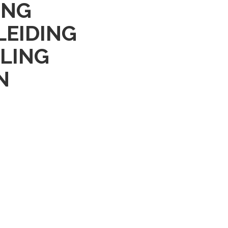
ING
LEIDING
ELING
N