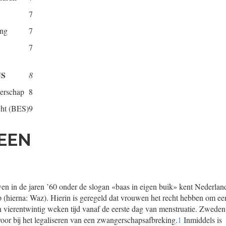
7
ing
7
7
JS
8
erschap
8
cht (BES)
9
MEEN
wen in de jaren ’60 onder de slogan «baas in eigen buik» kent Nederla
 (hierna: Waz). Hierin is geregeld dat vrouwen het recht hebben om ee
n vierentwintig weken tijd vanaf de eerste dag van menstruatie. Zweden
oor bij het legaliseren van een zwangerschapsafbreking.
1
Inmiddels is