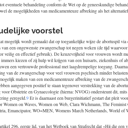
k tot eventuele behandeling conform de Wet op de geneeskundige behan
owel de mogelijkheden van medicamenteuze afbreking als het alternatie
udelijke voorstel
dat mogelijk wordt gemaakt dat op toegankelijke wijze de abortuspil via
e is van een ongewenste zwangerschap tot negen weken (de tijd waarvoor
or veilig en effectief gebruik). De keuzevrijheid voor vrouwen wordt met
immers kiezen of zij hulp wil krijgen van een huisarts, ziekenhuis of a
rouwen een vertrouwde professional met laagdrempelige toegang. Daarnaa
ng van de zwangerschap voor veel vrouwen psychisch minder belastend
 mogelijk maken van een medicamenteuze afbreking van de zwangerschap
hebben aangegeven positief te staan tegenover verstrekking van de abort
voor Obstetrie en Gynaecologie (hierna: NVOG) ondersteunt dit, mits k
ering geregeld.
9
Er is daarnaast een burgerinitiatief gestart dat pleit voo
door Women on Waves, Women on Web, Clara Wichmann, The Feminist
Atria, Emancipator, WO=MEN, Womens March Netherlands, World of
artikel 296, eerste lid, van het Wetboek van Strafrecht dat «Hij die ee