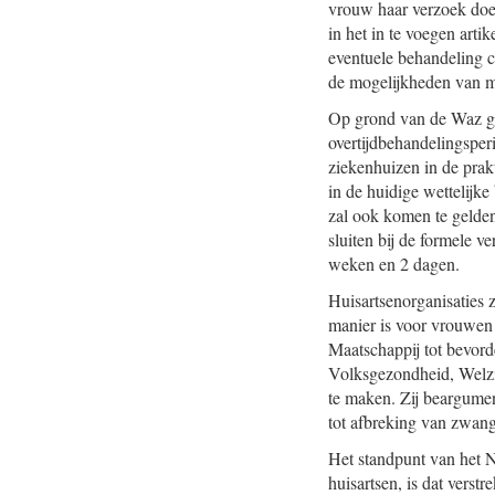
vrouw haar verzoek doet
in het in te voegen artik
eventuele behandeling 
de mogelijkheden van me
Op grond van de Waz ge
overtijdbehandelingsper
ziekenhuizen in de prakt
in de huidige wettelijk
zal ook komen te gelden
sluiten bij de formele v
weken en 2 dagen.
Huisartsenorganisaties 
manier is voor vrouwen
Maatschappij tot bevor
Volksgezondheid, Welzi
te maken. Zij beargumen
tot afbreking van zwan
Het standpunt van het 
huisartsen, is dat vers