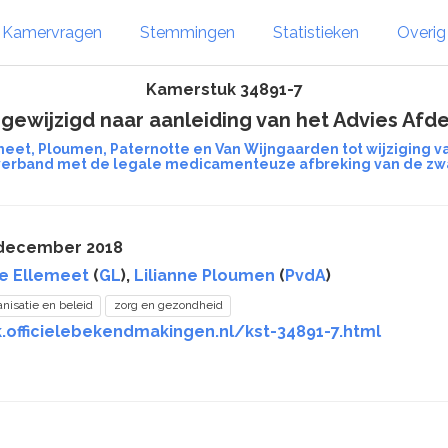
Kamervragen
Stemmingen
Statistieken
Overi
Kamerstuk 34891-7
 gewijzigd naar aanleiding van het Advies Afde
emeet, Ploumen, Paternotte en Van Wijngaarden tot wijziging
verband met de legale medicamenteuze afbreking van de zwa
 december 2018
e Ellemeet
(
GL
),
Lilianne Ploumen
(
PvdA
)
anisatie en beleid
zorg en gezondheid
.officielebekendmakingen.nl/kst-34891-7.html