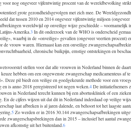
voor nog ongeveer vijfentwintig procent van de wereldbevolking strikt 
t potentieel grote gezondheidsgevolgen met zich mee. De Wereldgezondhe
eeld dat tussen 2010 en 2014 ongeveer vijfentwintig miljoen (ongeveer v
afbrekingen wereldwijd op onveilige wijze geschiedde – voornamelijk 
Latijns-Amerika.
3
In dit onderzoek van de WHO is onderscheid gemaakt
eilig», waarbij in de «onveilige» gevallen (ongeveer veertien procent) 
oor de vrouw waren. Hiernaast kan een onveilige zwangerschapsafbrekin
nvruchtbaarheid, chronische buikpijn, ernstige ontstekingen en beschad
t wetsvoorstel stellen voor dat alle vrouwen in Nederland binnen de daa
e keuze hebben om een ongewenste zwangerschap medicamenteus af te 
». Deze pil biedt een veilige en goedgekeurde methode voor een vroeg
 en is anno 2018 geregistreerd tot negen weken.
4
De initiatiefnemers z
rouwen in Nederland terecht kunnen bij een abortuskliniek of een zieken
En de cijfers wijzen uit dat dit in Nederland inderdaad op veilige wijz
chap laat afbreken is al jaren dalende, en behoort tot het laagste aanta
gering.
5
Zo werden er in 2016 30.144 zwangerschapsafbrekingen uitgevo
erde zwangerschapsbrekingen dan in 2015 – inclusief het aantal zwang
uwen afkomstig uit het buitenland.
6