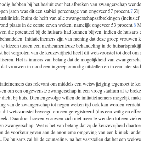
odig hebben bij het besluit over het afbreken van zwangerschap wenden 
lopen jaren was dit een stabiel percentage van ongeveer 57 procent.
7
Zij
uskliniek. Ruim de helft van alle zwangerschapsafbrekingen (inclusief
vond plaats in de eerste zeven weken, namelijk ongeveer 53 procent.
8
Me
en die potentieel bij de huisarts had kunnen blijven, indien de huisarts
ehandelen. Initiatiefnemers zijn van mening dat deze groep vrouwen k
e kiezen tussen een medicamenteuze behandeling in de huisartspraktijk
t het vergroten van de keuzevrijheid heeft dit wetsvoorstel tot doel om
iseren. Het is immers van belang dat de mogelijkheid van zwangerscha
dat vrouwen in nood een ingreep onnodig uitstellen en in een later st
nitiatiefnemers dus relevant om middels een wetswijziging tegemoet te k
wen om een ongewenste zwangerschap in een vroeg stadium af te breken
 dicht bij huis. Dientengevolge willen de initiatiefnemers mogelijk mak
ng van de zwangerschap tot negen weken tijd ook kan worden verricht 
an dit wetsvoorstel bevoegd om een geregistreerd (dus een veilig en effect
heek. Daardoor hoeven vrouwen zich niet meer te wenden tot een zieken
en zwangerschap. Wel is het van belang dat zij de keuzevrijheid daartoe
 de voorkeur geven aan de anonieme omgeving van een kliniek, ande
. De huisarts zal bij de counseling, na het vaststellen dat het een welov