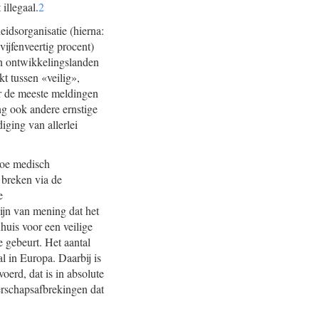
illegaal.
2
idsorganisatie (hierna:
ijfenveertig procent)
in ontwikkelingslanden
 tussen «veilig»,
er de meeste meldingen
g ook andere ernstige
iging van allerlei
rtoe medisch
breken via de
e
ijn van mening dat het
huis voor een veilige
e gebeurt. Het aantal
l in Europa. Daarbij is
erd, dat is in absolute
erschapsafbrekingen dat