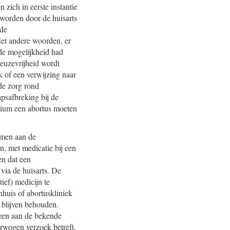
zich in eerste instantie
 worden door de huisarts
 de
t andere woorden, er
 de mogelijkheid had
euzevrijheid wordt
 of een verwijzing naar
 de zorg rond
psafbreking bij de
adium een abortus moeten
omen aan de
, met medicatie bij een
en dat een
via de huisarts. De
ief) medicijn te
huis of abortuskliniek
 blijven behouden.
ren aan de bekende
erwogen verzoek betreft,