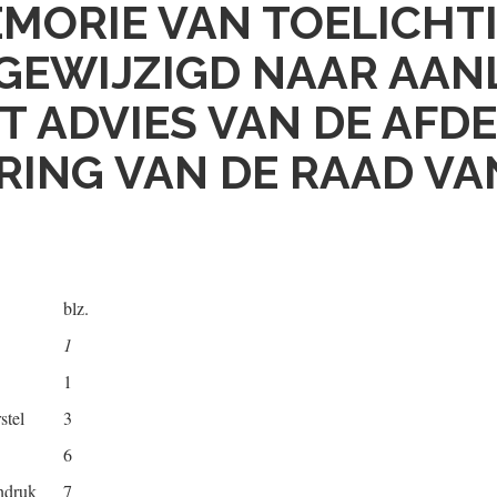
MORIE VAN TOELICHT
GEWIJZIGD NAAR AAN
T ADVIES VAN DE AFD
RING VAN DE RAAD VA
blz.
1
1
stel
3
6
endruk
7