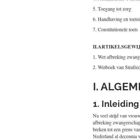
5.
Toegang tot zorg
6.
Handhaving en toets
7.
Constitutionele toets
II.
ARTIKELSGEWI
1.
Wet afbreking zwang
2.
Wetboek van Strafre
I. ALGE
1. Inleiding
Na veel strijd van vrou
afbreking zwangerschap
breken tot een grens va
Nederland al decennia v