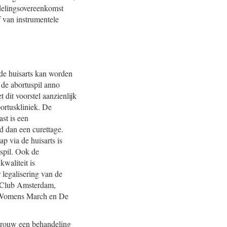
delingsovereenkomst
f van instrumentele
 de huisarts kan worden
 de abortuspil anno
 dit voorstel aanzienlijk
bortuskliniek. De
st is een
 dan een curettage.
 via de huisarts is
uspil. Ook de
waliteit is
r legalisering van de
 Club Amsterdam,
 Womens March en De
n vrouw een behandeling