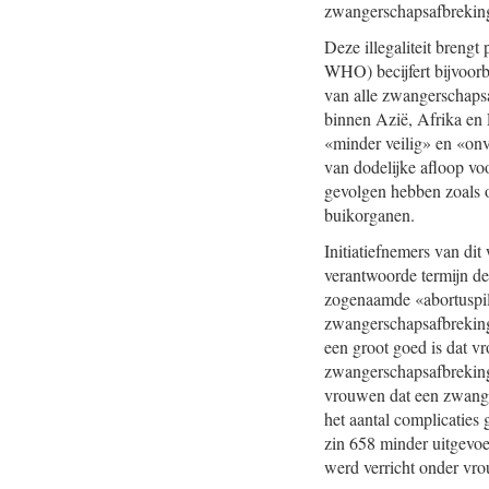
zwangerschapsafbreking 
Deze illegaliteit breng
WHO) becijfert bijvoorb
van alle zwangerschaps
binnen Azië, Afrika en 
«minder veilig» en «onv
van dodelijke afloop v
gevolgen hebben zoals o
buikorganen.
Initiatiefnemers van di
verantwoorde termijn d
zogenaamde «abortuspil
zwangerschapsafbreking
een groot goed is dat v
zwangerschapsafbreking. 
vrouwen dat een zwangers
het aantal complicaties 
zin 658 minder uitgevo
werd verricht onder vro