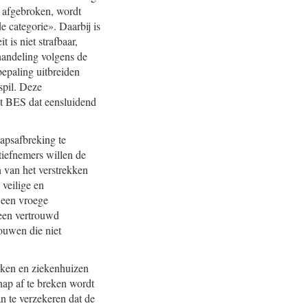
n afgebroken, wordt
e categorie». Daarbij is
t is niet strafbaar,
ehandeling volgens de
epaling uitbreiden
spil. Deze
ht BES dat eensluidend
apsafbreking te
atiefnemers willen de
 van het verstrekken
 veilige en
 een vroege
 een vertrouwd
rouwen die niet
eken en ziekenhuizen
hap af te breken wordt
an te verzekeren dat de