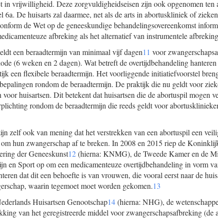
 in vrijwilligheid. Deze zorgvuldigheidseisen zijn ook opgenomen ten 
el 6a. De huisarts zal daarmee, net als de arts in abortuskliniek of zieken
conform de Wet op de geneeskundige behandelingsovereenkomst informa
dicamenteuze afbreking als het alternatief van instrumentele afbreking
ldt een beraadtermijn van minimaal vijf dagen
11
voor zwangerschapsaf
iode (6 weken en 2 dagen). Wat betreft de overtijdbehandeling hanteren
ijk een flexibele beraadtermijn. Het voorliggende initiatiefvoorstel bre
e bepalingen rondom de beraadtermijn. De praktijk die nu geldt voor zie
 voor huisartsen. Dit betekent dat huisartsen die de abortuspil mogen v
erplichting rondom de beraadtermijn die reeds geldt voor abortuskliniek
zijn zelf ook van mening dat het verstrekken van een abortuspil een veil
 om hun zwangerschap af te breken. In 2008 en 2015 riep de Koninkli
dering der Geneeskunst
12
(hierna: KNMG), de Tweede Kamer en de Min
jn en Sport op om een medicamenteuze overtijdbehandeling in vorm van
teren dat dit een behoefte is van vrouwen, die vooral eerst naar de hui
gerschap, waarin tegemoet moet worden gekomen.
13
Nederlands Huisartsen Genootschap
14
(hierna: NHG), de wetenschappel
trekking van het geregistreerde middel voor zwangerschapsafbreking (de 