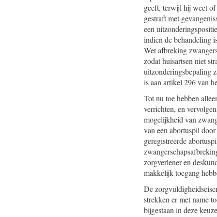
geeft, terwijl hij weet
gestraft met gevangeniss
een uitzonderingspositie 
indien de behandeling i
Wet afbreking zwangersc
zodat huisartsen niet st
uitzonderingsbepaling z
is aan artikel 296 van h
Tot nu toe hebben alle
verrichten, en vervolgen
mogelijkheid van zwange
van een abortuspil door 
geregistreerde abortusp
zwangerschapsafbreking
zorgverlener en deskund
makkelijk toegang hebbe
De zorgvuldigheidseisen
strekken er met name to
bijgestaan in deze keuze