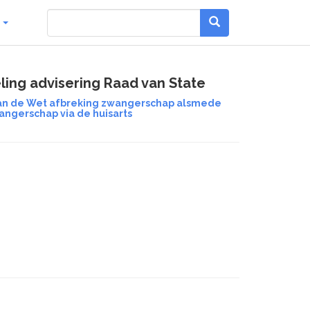
g
ling advisering Raad van State
 van de Wet afbreking zwangerschap alsmede
ngerschap via de huisarts