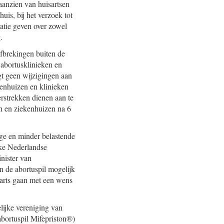
aanzien van huisartsen
huis, bij het verzoek tot
tie geven over zowel
.
brekingen buiten de
 abortusklinieken en
ngt geen wijzigingen aan
kenhuizen en klinieken
erstrekken dienen aan te
en en ziekenhuizen na 6
ige en minder belastende
jke Nederlandse
ister van
 de abortuspil mogelijk
sarts gaan met een wens
ijke vereniging van
abortuspil Mifepriston®)