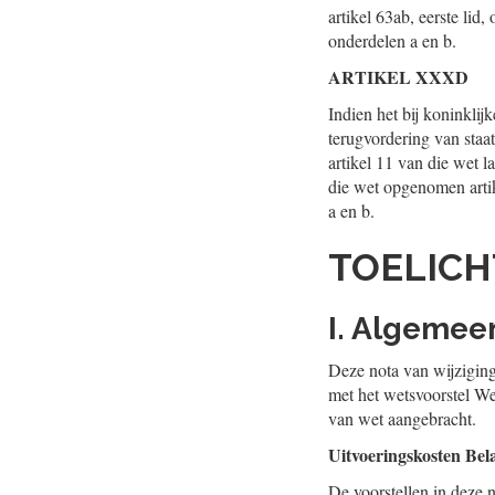
artikel 63ab, eerste li
onderdelen a en b.
ARTIKEL XXXD
Indien het bij koninkli
terugvordering van staa
artikel 11 van die wet l
die wet opgenomen artik
a en b.
TOELICH
I. Algemee
Deze nota van wijzigin
met het wetsvoorstel We
van wet aangebracht.
Uitvoeringskosten Bela
De voorstellen in deze n