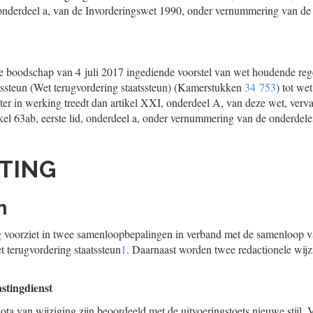
d, onderdeel a, van de Invorderingswet 1990, onder vernummering van de 
jke boodschap van 4 juli 2017 ingediende voorstel van wet houdende reg
tssteun (Wet terugvordering staatssteun) (Kamerstukken
34 753
) tot we
ater in werking treedt dan artikel XXI, onderdeel A, van deze wet, verval
el 63ab, eerste lid, onderdeel a, onder vernummering van de onderdele
TING
n
g voorziet in twee samenloopbepalingen in verband met de samenloop va
t terugvordering staatssteun
1
. Daarnaast worden twee redactionele wijzi
stingdienst
ota van wijziging zijn beoordeeld met de uitvoeringstoets nieuwe stijl. V