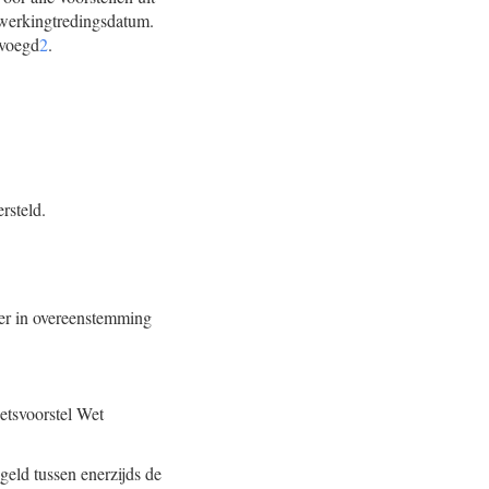
inwerkingtredingsdatum.
evoegd
2
.
rsteld.
er in overeenstemming
etsvoorstel Wet
eld tussen enerzijds de