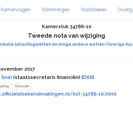
Kamervragen
Stemmingen
Statistieken
Overi
Kamerstuk 34786-10
Tweede nota van wijziging
 enkele belastingwetten en enige andere wetten (Overige fis
 november 2017
 Snel
(staatssecretaris financiën) (
D66
)
asting
financiën
k.officielebekendmakingen.nl/kst-34786-10.html