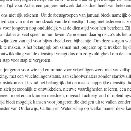
n Tijd voor Actie, een jongerennetwerk dat als doel heeft van betekenis
 ons niet rijk rekenen. Uit de focusgroepen van januari bleek namelijk o
uigd zijn van nut en noodzaak van de diensttijd. Lang niet iedereen is 
s voor jongeren nog onduidelijk wat de diensttijd voor hen betekent. Zi
an dat er al veel speelt in hun leven. Ze noemen daarbij risico’s als het
 kwijtraken van tijd voor bijvoorbeeld een bijbaantje. Om deze zorgen 
ijk te maken, is het belangrijk om samen met jongeren op te trekken bij
ontwikkeling van de diensttijd vraagt dus om zorgvuldigheid om de aa
stap voor stap te vergroten.
n jongeren voor wie tijd en ruimte voor vrijwilligerswerk niet vanzelfs
ng, met een vluchtelingenstatus, aan schoolverlaters zonder startkwalif
zinsinkomen. Ik vind het belangrijk dat de maatschappelijke diensttijd 
 zich persoonlijk te ontwikkelen, nieuwe vaardigheden te leren, een 
edereen moet eraan kunnen meedoen, ongeacht achtergrond of opleiding
ijd biedt mogelijk kansen voor jongeren die dreigen uit te vallen zonder s
nister van Onderwijs, Cultuur en Wetenschap op welke manier deze ka
k