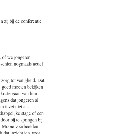
zij bij de conferentie
, of we jongeren
sschien nogmaals actief
zorg tot veiligheid. Dat
 we goed moeten bekijken
n koste gaan van hun
igens dat jongeren al
un inzet niet als
chappelijke stage of een
door bij te springen bij
k. Mooie voorbeelden
 dat inzicht iets voor