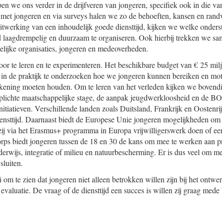
n we ons verder in de drijfveren van jongeren, specifiek ook in die van
 met jongeren en via surveys halen we zo de behoeften, kansen en ran
uitwerking van een inhoudelijk goede diensttijd, kijken we welke onders
jd laagdrempelig en duurzaam te organiseren. Ook hierbij trekken we s
elijke organisaties, jongeren en medeoverheden.
r te leren en te experimenteren. Het beschikbare budget van € 25 milj
 in de praktijk te onderzoeken hoe we jongeren kunnen bereiken en mo
ening moeten houden. Om te leren van het verleden kijken we bovendi
rplichte maatschappelijke stage, de aanpak jeugdwerkloosheid en de B
nitiatieven. Verschillende landen zoals Duitsland, Frankrijk en Oostenr
ensttijd. Daarnaast biedt de Europese Unie jongeren mogelijkheden om zi
ij via het Erasmus+ programma in Europa vrijwilligerswerk doen of ee
orps biedt jongeren tussen de 18 en 30 de kans om mee te werken aan pr
nderwijs, integratie of milieu en natuurbescherming. Er is dus veel om m
sluiten.
i om te zien dat jongeren niet alleen betrokken willen zijn bij het ontwerp
 evaluatie. De vraag of de diensttijd een succes is willen zij graag me