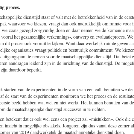
dig proces.
happelijke diensttijd staat of valt met de betrokkenheid van in de eerst
npak waarvoor we kiezen, vraagt dan ook nadrukkelijk om ruimte voor i
n we zoals gezegd zorg
vuldig doen en daar nemen we de komende maan
ij vooral het gezamenlijke verkennings-, ontwerp en evaluatieproces. We
an dit proces ook vooruit te kijken. Want daadwerkelijk ruimte geven aa
lijke organisaties vraagt politiek en bestuurlijk commitment. We kieze
s uitgangspunt te nemen voor de maatschappelijke diensttijd. Dat beteke
eren aandragen leidend zijn in de inrichting van de diensttijd. De mogel
zijn daardoor beperkt.
jk starten van de experimenten in de vorm van een call, benutten we de 
 de start van de experimenten monitoren we het proces en de resultate
n eerste beeld hebben wat wel en niet werkt. Het kunnen benutten van de 
m de maatschappelijke diensttijd succesvol in te richten.
 betekent dat er ook wel eens een project zal «mislukken». Ook die e
 inzicht in mogelijke obstakels. Jongeren zijn dus vanaf deze zomer al 
omer van 2019 daadwerkelijk de maatschappelijke diensttijd doen.