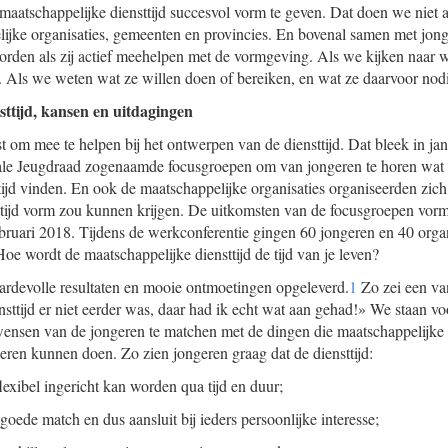
e maatschappelijke diensttijd succesvol vorm te geven. Dat doen we nie
jke organisaties, gemeenten en provincies. En bovenal samen met jonge
orden als zij actief meehelpen met de vormgeving. Als we kijken naar w
 Als we weten wat ze willen doen of bereiken, en wat ze daarvoor nod
sttijd, kansen en uitdagingen
t om mee te helpen bij het ontwerpen van de diensttijd. Dat bleek in jan
ale Jeugdraad zogenaamde focusgroepen om van jongeren te horen wat 
tijd vinden. En ook de maatschappelijke organisaties organiseerden zic
ttijd vorm zou kunnen krijgen. De uitkomsten van de focusgroepen vor
bruari 2018. Tijdens de werkconferentie gingen 60 jongeren en 40 organ
oe wordt de maatschappelijke diensttijd de tijd van je leven?
ardevolle resultaten en mooie ontmoetingen opgeleverd.
1
Zo zei een van
sttijd er niet eerder was, daar had ik echt wat aan gehad!» We staan vo
ensen van de jongeren te matchen met de dingen die maatschappelijke 
ren kunnen doen. Zo zien jongeren graag dat de diensttijd:
 flexibel ingericht kan worden qua tijd en duur;
goede match en dus aansluit bij ieders persoonlijke interesse;