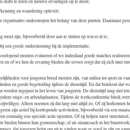
m skills te leren en nieuwe ervaringen op te doen;
rkenning en waardering oplevert.
 organisaties onderstrepen het belang van deze punten. Daarnaast gaven 
g moet zijn, bijvoorbeeld door aan te sluiten op wat er al is;
 bij een goede ondersteuning bij de implementatie;
doorlopend moeten evalueren of we inderdaad goede matches realiseren
n en of we hen de ervaring bieden die ervoor zorgt dat zij zich later mi
lijkheden voor jongeren breed moeten zijn, van milieu tot sport en van 
iteiten en goede begeleiding tijdens de diensttijd. En dat betekent dat
an worden ingepast in het leven van jongeren. De diensttijd mag niet te
guliere stage- en arbeidsplaatsen. Tijdens de werkconferentie bleek over
 vrijwilliger. Alleen noemen zij dat lang niet altijd zo. Of zij herkennen h
geren zijn actief bij kortlopende activiteiten, bijvoorbeeld via een maats
en eenmalig een speciale actie opzetten. Of zij helpen meer structureel, 
 te bieden binnen hun gemeenschap, of als straatcoach in het buurtwer
pact, dat jongeren helpt om uit te vinden waar ze goed in zijn en vanuit