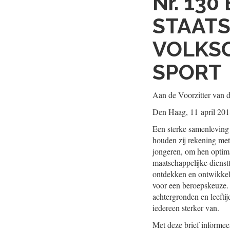
Nr. 130
STAATS
VOLKSG
SPORT
Aan de Voorzitter van 
Den Haag, 11 april 20
Een sterke samenleving 
houden zij rekening met 
jongeren, om hen optima
maatschappelijke dienstt
ontdekken en ontwikkele
voor een beroepskeuze. 
achtergronden en leefti
iedereen sterker van.
Met deze brief informee