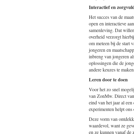
Interactief en zorgvul
Het succes van de maatsc
open en interactieve aa
samenleving. Dat wille
overheid verzorgt hierb
om meteen bij de start v
jongeren en maatschappe
inbreng van jongeren al
oplossingen die de jong
andere keuzes te maken 
Leren door te doen
Voor het zo snel mogeli
van ZonMw. Direct vanaf
eind van het jaar al ee
experimenten helpt ons o
Deze vorm van ontdekken
waardevol, want ze geven
en ze kunnen vanaf de z