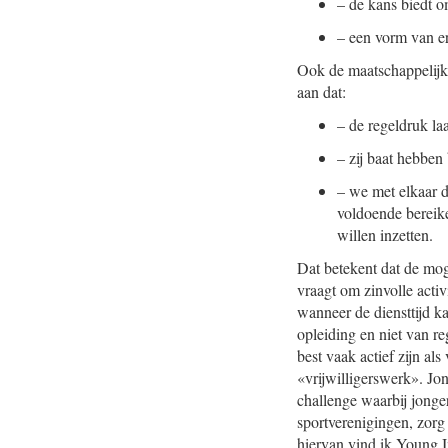
–
de kans biedt o
–
een vorm van e
Ook de maatschappelijke
aan dat:
–
de regeldruk laa
–
zij baat hebben
–
we met elkaar 
voldoende bereike
willen inzetten.
Dat betekent dat de moge
vraagt om zinvolle acti
v
wanneer de diensttijd k
opleiding en niet van re
best vaak actief zijn als
«vrijwilligerswerk». Jon
challenge waarbij jonger
sportverenigingen, zorg
hiervan vind ik Young Im