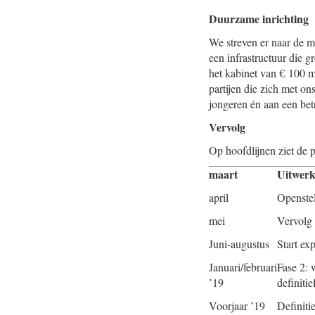
Duurzame inrichting
We streven er naar de ma
een infrastructuur die g
het kabinet van € 100 m
partijen die zich met on
jongeren én aan een be
Vervolg
Op hoofdlijnen ziet de p
maart
Uitwerk
april
Openstel
mei
Vervolg 
Juni-augustus
Start ex
Januari/februari
Fase 2: 
’19
definiti
Voorjaar ’19
Definiti