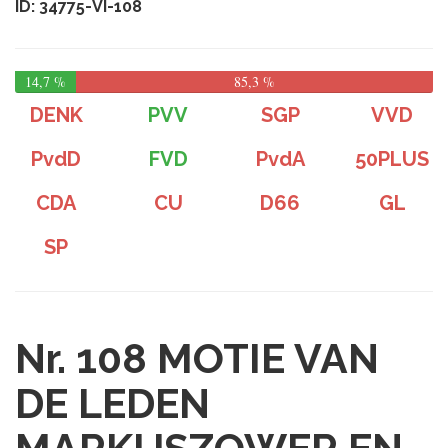
ID: 34775-VI-108
14,7 %
85,3 %
DENK
PVV
SGP
VVD
PvdD
FVD
PvdA
50PLUS
CDA
CU
D66
GL
SP
Nr. 108
MOTIE VAN
DE LEDEN