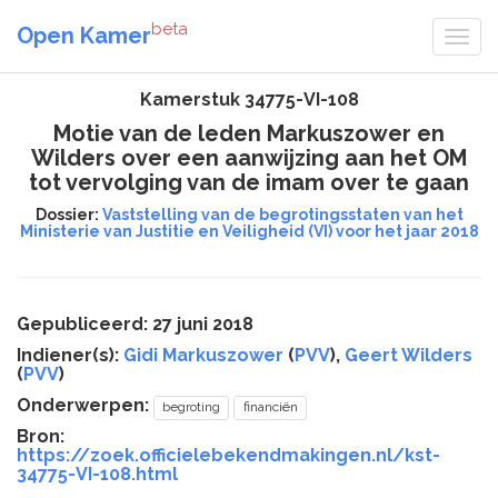
beta
Open Kamer
Kamerstuk 34775-VI-108
Motie van de leden Markuszower en
Wilders over een aanwijzing aan het OM
tot vervolging van de imam over te gaan
Dossier:
Vaststelling van de begrotingsstaten van het
Ministerie van Justitie en Veiligheid (VI) voor het jaar 2018
Gepubliceerd: 27 juni 2018
Indiener(s):
Gidi Markuszower
(
PVV
),
Geert Wilders
(
PVV
)
Onderwerpen:
begroting
financiën
Bron:
https://zoek.officielebekendmakingen.nl/kst-
34775-VI-108.html