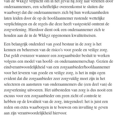
van de Wkkgz verplicht om in het geval hij zorg laat verlenen door
onderaannemers, een schriftelijke overeenkomst te sluiten die
waarborgt dat die onderaannemers zich bij hun werkzaamheden
laten leiden door de op de hoofdaannemer rustende wettelijke
verplichtingen en de regels die deze heeft vastgesteld omtrent de
zorgverlening. Hierdoor dient ook een onderaannemer zich te
houden aan de in de Wkkgz opgenomen kwaliteitseisen.
Een belangrijk onderdeel van goed bestuur in de zorg is het
kennen en beheersen van de risico’s voor goede en veilige zorg.
Dat geldt evenzeer wanneer een zorgaanbieder besluit te werken
volgens een model van hoofd- en onderaannemerschap. Gezien de
eindverantwoordelijkheid van een zorgaanbieder/hoofdaannemer
voor het leveren van goede en veilige zorg, is het in mijn ogen
evident dat die zorgaanbieder zeer zorgvuldig moet zijn in het
selecteren en aansturen van onderaannemers die (een deel van) de
zorgverlening uitvoeren. Het uitbesteden van zorg is dus nooit een
excuus voor een zorgaanbieder om geen zicht of controle te
hebben op de kwaliteit van de zorg, integendeel: het is juist een
reden om extra waarborgen in te bouwen om invulling te geven
aan zijn verantwoordelijkheid hiervoor.