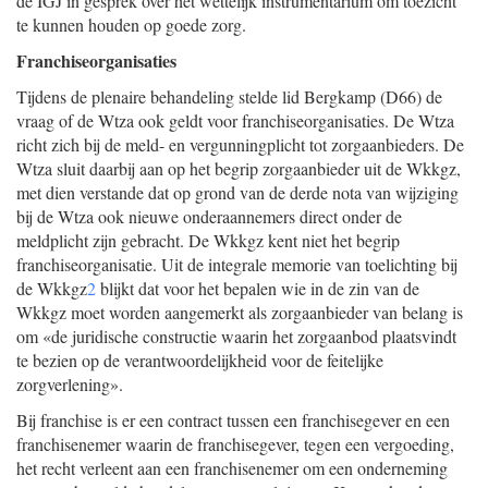
de IGJ in gesprek over het wettelijk instrumentarium om toezicht
te kunnen houden op goede zorg.
Franchiseorganisaties
Tijdens de plenaire behandeling stelde lid Bergkamp (D66) de
vraag of de Wtza ook geldt voor franchiseorganisaties. De Wtza
richt zich bij de meld- en vergunningplicht tot zorgaanbieders. De
Wtza sluit daarbij aan op het begrip zorgaanbieder uit de Wkkgz,
met dien verstande dat op grond van de derde nota van wijziging
bij de Wtza ook nieuwe onderaannemers direct onder de
meldplicht zijn gebracht. De Wkkgz kent niet het begrip
franchiseorganisatie. Uit de integrale memorie van toelichting bij
de Wkkgz
2
blijkt dat voor het bepalen wie in de zin van de
Wkkgz moet worden aangemerkt als zorgaanbieder van belang is
om «de juridische constructie waarin het zorgaanbod plaatsvindt
te bezien op de verantwoordelijkheid voor de feitelijke
zorgverlening».
Bij franchise is er een contract tussen een franchisegever en een
franchisenemer waarin de franchisegever, tegen een vergoeding,
het recht verleent aan een franchisenemer om een onderneming