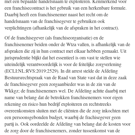
met een bepaalde handelsnaam te exploiteren. Kenmerkend voor
een franchisecontract is het gebruik van een herkenbare formule.
Daarbij heeft een franchisenemer naast het recht om de
handelsnaam van de franchisegever te gebruiken ook
verplichtingen (afhankelijk van de afspraken in het contract).
Of de franchisegever (als franchiseorganisatie) en de
franchisenemer beiden onder de Wtza vallen, is afhankelijk van de
afspraken die zij in hun contract met elkaar hebben gemaakt. Uit
jurisprudentie blijkt dat het essentieel is om vast te stellen wie
uiteindelijk verantwoordelijk is voor de feitelijke zorgverlening
(ECLI:NL:RVS:2019:2529). In dit arrest stelde de Afdeling
Bestuursrechtspraak van de Raad van State vast dat in deze zaak
de franchisegever geen zorgaanbieder was in de zin van de
Wkkgz; de franchisenemers wel. De Afdeling achtte daarbij met
name van belang dat de betrokken franchisenemers voor eigen
rekening en risico hun bedrijf exploiteren en rechtstreeks
overeenkomsten sluiten met de cliënten die de zorg inkochten met
een persoonsgebonden budget, waarbij de frachisegever geen
partij is. Ook oordeelde de Afdeling van belang dat de kosten voor
de zorg door de franchisenemers, zonder tussenkomst van de