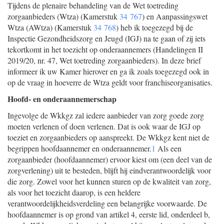
Tijdens de plenaire behandeling van de Wet toetreding
zorgaanbieders (Wtza) (Kamerstuk
34 767
) en Aanpassingswet
Wtza (AWtza) (Kamerstuk
34 768
) heb ik toegezegd bij de
Inspectie Gezondheidszorg en Jeugd (IGJ) na te gaan of zij iets
tekortkomt in het toezicht op onderaannemers (Handelingen II
2019/20, nr. 47, Wet toetreding zorgaanbieders). In deze brief
informeer ik uw Kamer hierover en ga ik zoals toegezegd ook in
op de vraag in hoeverre de Wtza geldt voor franchiseorganisaties.
Hoofd- en onderaannemerschap
Ingevolge de Wkkgz zal iedere aanbieder van zorg goede zorg
moeten verlenen of doen verlenen. Dat is ook waar de IGJ op
toeziet en zorgaanbieders op aanspreekt. De Wkkgz kent niet de
begrippen hoofdaannemer en onderaannemer.
1
Als een
zorgaanbieder (hoofdaannemer) ervoor kiest om (een deel van de
zorgverlening) uit te besteden, blijft hij eindverantwoordelijk voor
die zorg. Zowel voor het kunnen sturen op de kwaliteit van zorg,
als voor het toezicht daarop, is een heldere
verantwoordelijkheidsverdeling een belangrijke voorwaarde. De
hoofdaannemer is op grond van artikel 4, eerste lid, onderdeel b,