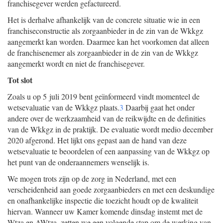
franchisegever werden gefactureerd.
Het is derhalve afhankelijk van de concrete situatie wie in een
franchiseconstructie als zorgaanbieder in de zin van de Wkkgz
aangemerkt kan worden. Daarmee kan het voorkomen dat alleen
de franchisenemer als zorgaanbieder in de zin van de Wkkgz
aangemerkt wordt en niet de franchisegever.
Tot slot
Zoals u op 5 juli 2019 bent geïnformeerd vindt momenteel de
wetsevaluatie van de Wkkgz plaats.
3
Daarbij gaat het onder
andere over de werkzaamheid van de reikwijdte en de definities
van de Wkkgz in de praktijk. De evaluatie wordt medio december
2020 afgerond. Het lijkt ons gepast aan de hand van deze
wetsevaluatie te beoordelen of een aanpassing van de Wkkgz op
het punt van de onderaannemers wenselijk is.
We mogen trots zijn op de zorg in Nederland, met een
verscheidenheid aan goede zorgaanbieders en met een deskundige
en onafhankelijke inspectie die toezicht houdt op de kwaliteit
hiervan. Wanneer uw Kamer komende dinsdag instemt met de
Wtza en AWtza, zetten we een volgende stap om de werking van