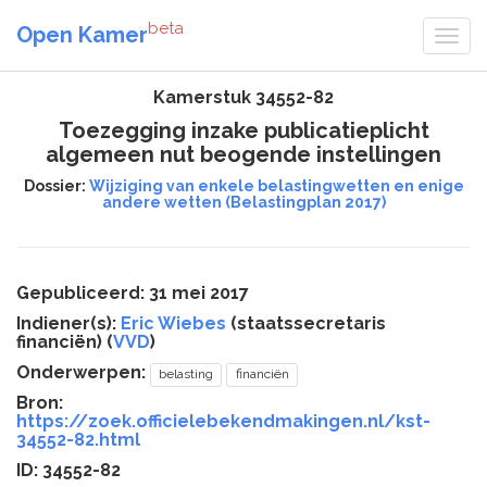
beta
Open Kamer
Kamerstuk 34552-82
Toezegging inzake publicatieplicht
algemeen nut beogende instellingen
Dossier:
Wijziging van enkele belastingwetten en enige
andere wetten (Belastingplan 2017)
Gepubliceerd: 31 mei 2017
Indiener(s):
Eric Wiebes
(staatssecretaris
financiën) (
VVD
)
Onderwerpen:
belasting
financiën
Bron:
https://zoek.officielebekendmakingen.nl/kst-
34552-82.html
ID: 34552-82